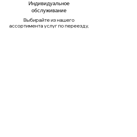
Индивидуальное
обслуживание
Выбирайте из нашего
ассортимента услуг по переезду,
подходящих для переездов
любого масштаба и бюджета,
включая квартирные и
коммерческие переезды.
Получить предложение
Беспроблемное
ценообразование
Получите ясную и прозрачную цену
на ваши транспортные услуги. Вы
можете быть уверены, что нет