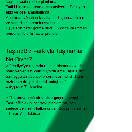
taşıma saatine göre planlama
Tarihi binalarda taşıma hassasiyeti Deneyimli
ekip ve özel ambalajlama
Apartman yönetimi kuralları Taşınma izinleri
ve saat dilimi koordinasyonu
Eşyaların zarar görme riski Sigorta ve uzman
personel ile sıfır hasar prensibi
---
TaşırızBiz Farkıyla Taşınanlar
Ne Diyor?
> “İcadiye’ye taşınırken, eski binamızdaki dar
merdivenler bizi korkutuyordu ama TaşırızBiz
tüm eşyaları asansörle sorunsuz indirdi. Hem
hızlı hem de çok dikkatli çalıştılar.”
– Ayşenur T., İcadiye
> “Taşınma günü stres dolu geçer sanmıştım.
TaşırızBiz ekibi her şeyi planlamıştı, ben
sadece yeni evin balkonundan Boğaz’ı izledim.”
– Baran A., Üsküdar
---