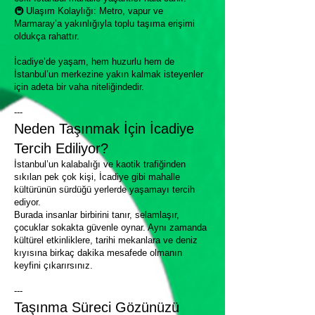
🚇 Ulaşım Kolaylığı: Metro, vapur ve
Marmaray’a yakınlığıyla toplu taşıma erişimi
oldukça rahattır.
İcadiye’de yaşam, hem huzurlu hem de
İstanbul’un merkezine yakın kalmak isteyenler
için adeta bir vaha niteliğindedir.
---
Neden Taşınmak İçin İcadiye
Tercih Ediliyor?
İstanbul’un kalabalığı ve kaotik trafiğinden
sıkılan pek çok kişi, İcadiye gibi mahalle
kültürünün sürdüğü yerlerde yaşamayı tercih
ediyor.
Burada insanlar birbirini tanır, selamlaşır,
çocuklar sokakta güvenle oynar. Aynı zamanda
kültürel etkinliklere, tarihi mekanlara ve deniz
kıyısına birkaç dakika mesafede olmanın
keyfini çıkarırsınız.
---
Taşınma Süreci Gözünüzü