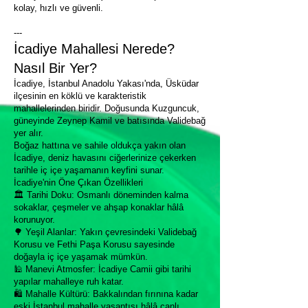
kolay, hızlı ve güvenli.
---
İcadiye Mahallesi Nerede?
Nasıl Bir Yer?
İcadiye, İstanbul Anadolu Yakası'nda, Üsküdar
ilçesinin en köklü ve karakteristik
mahallelerinden biridir. Doğusunda Kuzguncuk,
güneyinde Zeynep Kamil ve batısında Validebağ
yer alır.
Boğaz hattına ve sahile oldukça yakın olan
İcadiye, deniz havasını ciğerlerinize çekerken
tarihle iç içe yaşamanın keyfini sunar.
İcadiye'nin Öne Çıkan Özellikleri
🏛 Tarihi Doku: Osmanlı döneminden kalma
sokaklar, çeşmeler ve ahşap konaklar hâlâ
korunuyor.
🌳 Yeşil Alanlar: Yakın çevresindeki Validebağ
Korusu ve Fethi Paşa Korusu sayesinde
doğayla iç içe yaşamak mümkün.
🕌 Manevi Atmosfer: İcadiye Camii gibi tarihi
yapılar mahalleye ruh katar.
🛍 Mahalle Kültürü: Bakkalından fırınına kadar
eski İstanbul mahalle yaşantısı hâlâ canlı.