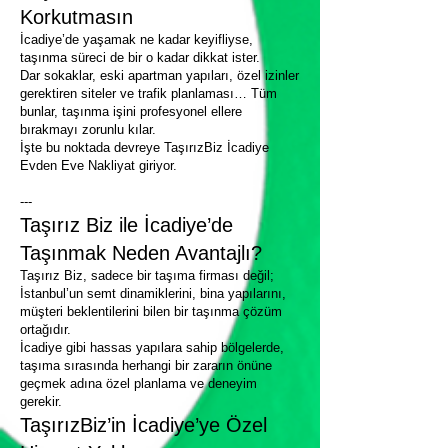
Korkutmasın
İcadiye’de yaşamak ne kadar keyifliyse,
taşınma süreci de bir o kadar dikkat ister.
Dar sokaklar, eski apartman yapıları, özel izinler
gerektiren siteler ve trafik planlaması… Tüm
bunlar, taşınma işini profesyonel ellere
bırakmayı zorunlu kılar.
İşte bu noktada devreye TaşırızBiz İcadiye
Evden Eve Nakliyat giriyor.
---
Taşırız Biz ile İcadiye’de
Taşınmak Neden Avantajlı?
Taşırız Biz, sadece bir taşıma firması değil;
İstanbul’un semt dinamiklerini, bina yapılarını,
müşteri beklentilerini bilen bir taşınma çözüm
ortağıdır.
İcadiye gibi hassas yapılara sahip bölgelerde,
taşıma sırasında herhangi bir zararın önüne
geçmek adına özel planlama ve deneyim
gerekir.
TaşırızBiz’in İcadiye’ye Özel