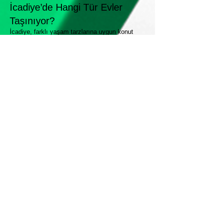
İcadiye’de Hangi Tür Evler
Taşınıyor?
İcadiye, farklı yaşam tarzlarına uygun konut
çeşitliliğiyle dikkat çeker.
TaşırızBiz olarak şu konut tiplerine özel hizmet
sunuyoruz:
🏠 Tarihi konaklar
🏢 Eski apartman daireleri
🏘 Site içinde modern daireler
🏡 Müstakil evler
🛏 Stüdyo daireler ve öğrenci evleri
Her biri için farklı taşıma stratejisi uygulanır.
Çünkü her evin yapısı, eşyaların türü ve
taşınma şekli farklıdır.
---
Taşırız Biz Fiyatlar
İcadiye taşımacılık fiyatlarımız, dairenizin
büyüklüğüne, eşyaların miktarına ve taşıma
mesafesine göre belirlenir.
Genel fiyatlar:
1+1 daire taşımacılığı: ₺15.000 – ₺19.000