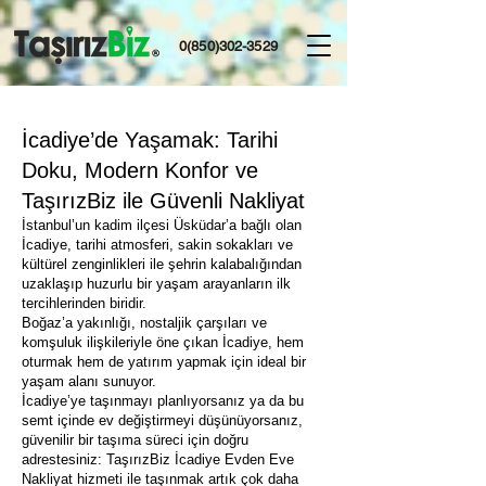
0(850)302-3529
İcadiye’de Yaşamak: Tarihi
Doku, Modern Konfor ve
TaşırızBiz ile Güvenli Nakliyat
İstanbul’un kadim ilçesi Üsküdar’a bağlı olan
İcadiye, tarihi atmosferi, sakin sokakları ve
kültürel zenginlikleri ile şehrin kalabalığından
uzaklaşıp huzurlu bir yaşam arayanların ilk
tercihlerinden biridir.
Boğaz’a yakınlığı, nostaljik çarşıları ve
komşuluk ilişkileriyle öne çıkan İcadiye, hem
oturmak hem de yatırım yapmak için ideal bir
yaşam alanı sunuyor.
İcadiye’ye taşınmayı planlıyorsanız ya da bu
semt içinde ev değiştirmeyi düşünüyorsanız,
güvenilir bir taşıma süreci için doğru
adrestesiniz: TaşırızBiz İcadiye Evden Eve
Nakliyat hizmeti ile taşınmak artık çok daha