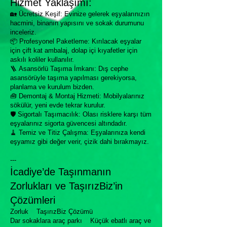
Hizmet Yaklaşımı:
🏡 Ücretsiz Keşif: Evinize gelerek eşyalarınızın
hacmini, binanın yapısını ve sokak durumunu
inceleriz.
📦 Profesyonel Paketleme: Kırılacak eşyalar
için çift kat ambalaj, dolap içi kıyafetler için
askılı koliler kullanılır.
🪜 Asansörlü Taşıma İmkanı: Dış cephe
asansörüyle taşıma yapılması gerekiyorsa,
planlama ve kurulum bizden.
🧰 Demontaj & Montaj Hizmeti: Mobilyalarınız
sökülür, yeni evde tekrar kurulur.
🛡 Sigortalı Taşımacılık: Olası risklere karşı tüm
eşyalarınız sigorta güvencesi altındadır.
🧹 Temiz ve Titiz Çalışma: Eşyalarınıza kendi
eşyamız gibi değer verir, çizik dahi bırakmayız.
---
İcadiye’de Taşınmanın
Zorlukları ve TaşırızBiz’in
Çözümleri
Zorluk TaşırızBiz Çözümü
Dar sokaklara araç parkı Küçük ebatlı araç ve