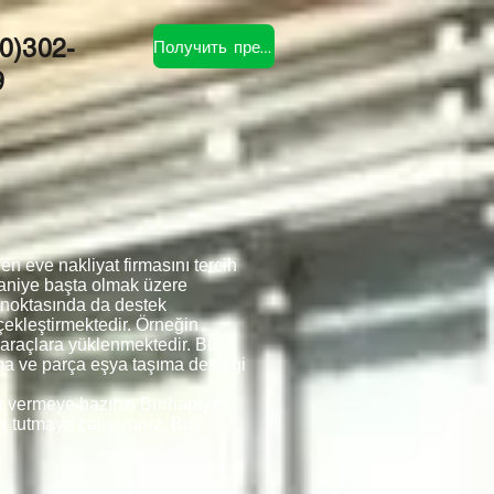
Получить предложение
0)302-
9
 eve nakliyat firmasını tercih
haniye başta olmak üzere
 noktasında da destek
çekleştirmektedir. Örneğin
a araçlara yüklenmektedir. Bu
ıma ve parça eşya taşıma desteği
ti vermeye hazırız. Burhaniye
a tutmaya çalışıyoruz. Bizi