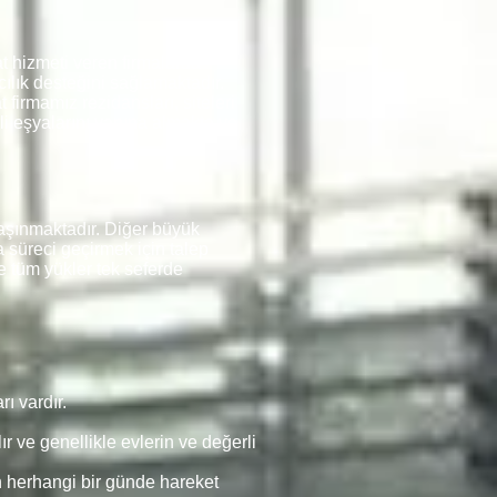
t hizmeti veren firmalarda
ılık desteğini sağlamaktadır.
 firmamız rezidansları, siteleri
rli eşyalarını yanına almakta ve
şınmaktadır. Diğer büyük
a süreci geçirmek için talep
e tüm yükler tek seferde
ı vardır.
r ve genellikle evlerin ve değerli
n herhangi bir günde hareket