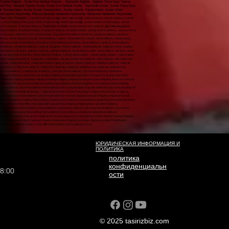
yatları Bağcılar , Evden Eve Nakliyat Bağcılar , Taşımacılık Bağcılar , Bağcılar Parça Eşya Taşıma,
vden Eve, Nakliyat Fiyatları Avcılar, Evden Eve Nakliyat Avcılar, Taşımacılık Avcılar, Avcılar Parça Eşya
s Transportation, Avcılar Goods Transportation, Avcılar Intercity Transportation, Avcılar Urban
ревозка грузов Авджылар, Междугородние перевозки Авджылар, Городские перевозки Авджылар,
ortation، Avcılar Urban Transportation، Avcılar Piece Item Transport،,
sanateseri taşımacılığı, tablo taşımacılığı, tablo nakliyesi, heykel nakliyesi, sanat eseritaşımacılığı sanat eseri nakliyesi, sanateseri nakliyesi, Hijyenik nakliyat, İstanbul İçi Profesyonel Nakliyat, Firmaları Nakliyat Firmaları, İstanbul İçi Profesyonel NakliyatFirmaları, en iyi Nakliyat Firmaları, en ucuz Nakliyat Firmaları, en kaliteli Nakliyat Firmaları, yurtiçi Nakliyat Firmaları, yurt içi Nakliyat Firmaları, AntikaTaşımacılığı, AntikTaşımacılığı, armut nakliye armutnakliye, armut evden eve nakliyat, armut evdeneve nakliyat, armut evden evenakliyat, nakliyat armut evden eve, Şehiriçi Nakliye, Şehir içi Nakliye, Nakliye Şehir içi, giysi dolaplı taşıma, dolaplı taşıma, yurtiçi nakliyat, yurt içi nakliyat, butik nakliyat, butiknakliyat, alanya nakliyat, alanyanakliyat, Alanya Transport, Transport Alanya, Транспорт Алании, alanya evden eve nakliyat, Доставка на дом в Алании, Alanya home delivery, bodrum home delivery, home delivery Alanya, home delivery bodrum, home delivery istanbul, home delivery üsküdar, home delivery çamlıca, home delivery fatih, home delivery beyoğlu, home delivery nişantaşı, home delivery kadıköy, home delivery moda, istanbula nakliye, istanbulanakliye, istanbula nakliyat, istanbul nakliye, antalya home delivery, ankara home delivery, mugla home delivery, muğla home delivery, marmaris home delivery, datça home delivery, didim home delivery, kuşadası home delivery, mersin home delivery, aydın home delivery, eskişehir home delivery, kütahya home delivery, city ​​home delivery​​, home delivery city, transportation of goods, within the city transportation, of goods​​home delivery besiktas, ​​besiktas delivery, besiktas home delivery, home delivery taksim, taksim home delivery, homedelivery city, ​​seat transport, city ​​seattransport​​, seat transport​​seattransport, belek nakliyat, beleknakliyat, istanbulbeleknakliyat, bebek nakliyat, bebeknakliyat, home delivery bebek, bebek home delivery, maslak home delivery, home delivery maslak, home delivery sariyer, home delivery sarıyer, home delivery zekeriyaköy, zekeriyakoy home delivery, sariyer home delivery, sanathırsızı, sanattaşıma firması, maslak nakliyat, maslaknakliyat, nakliyatmaslak, nakliyat maslak, home delivery yeniköy, home delivery emirgan, home delivery uskudar, home delivery kadikoy, home delivery acibadem, home delivery kosuyolu home delivery ümraniye, home delivery umraniye, home delivery camlica, home delivery adalar, home delivery atakoy, home delivery suadiye, suadiye home delivery, yeniköy home delivery, yenikoy home delivery, home delivery beylerbeyi, home delivery kuzguncuk, home delivery cengelkoy, home delivery atasehir, home delivery ataşehir, ataşehir home delivery, atasehir home delivery, ataşehirnakliyat, nakliyat ataşehir, moda nakliyat, modanakliyat, nakliyat moda, suadiye nakliyat, suadiyenakliyat, nakliyat, nakliyat adalar, nakliyat, nakliyatadalar evden, nakliyat ofis, nakliyat, tepe nakliyat, tepenakliyat, nakliyattepe, kurtuluş nakliyat, kurtuluşnakliyat, nakliyatkurtuluş, cihangir nakliyat, cihangirnakliyat, nakliyatcihangir, cihangir home delivery, home delivery cihangir, gültepe nakliyat, gültepenakliyat, home delivery etiler, home delivery akatlar, home delivery hisar, etiler home delivery, akatlar home delivery, ortaköy home delivery, fikirtepe home delivery, home delivery fikirtepe, sariyerhome delivery, bahçeköy home delivery, kilyos home delivery, arıköy home delivery, home delivery arıköy, home delivery kireçburnu, home delivery tarabya, tarabya home delivery, home delivery yenikoy, zekeriyaköynakliye, zekeriyaköy nakliye, zekeriyaköy koltuk taşıma, zekeriyaköy parça eşya taşıma, uskumruköy nakliyat, uskumruköynakliye, home delivery uskumrukoy, home deliver, home delive, home delivery istanbul, istambul home delivery, üsküdarnakliyat, üsküdarnakliya, üsküdarnakliye, uskudarhome delivery, home delivery uskuda, koşuyolunakliyat, nakliyatcı, nakliyebul, antalya evden eve nakliyat, side nakliyat, side evden eve nakliyat, manavgat nakliyat, manavgat evden eve nakliyat, anı nakliyat yolda, anınakliyat, aninakliyat, acıbademnakliye, acıbadem nakliye, kosuyolunakliyat, kosuyolunakliye, kosuyolu nakliyat, koşuyolunakliye, koşuyolu nakliye, nakliyat acıbadem, nakliye acıbadem, nakliyat üsküdar, nakliyeüsküdar, nakliyatistanbul, nakliyat harem, harem nakliyat, selimiye nakliyat, nakliyat selimiye, doğancılarnakliyat, doğancılar nakliyat, nakliyat doğancılar, nakliyat sarıyer, nakliye sarıyer, nakliyesarıyer, nakliyat madenler, nakliyatmadenler, madenler nakliyat, nakliyat acarlar, nakliyat göztepe, nakliyat suadiye, fenerbahçe nakliyat, fenerbahçenakliyat, nakliyat fenerbahçe, kızıltoprak nakliyat, nakliyat kızıltoprak, nakliyat caddebostan, nakliyatcaddebostan, caddebostannakliyat, caddebostan nakliyat, transportation carrier home delivery, sariyer home delivery, sile home delivery, ankara home delivery, izmir home delivery, bursa home delivery, beykoz home delivery, acarlar home delivery, kavacık home delivery, levent home delivery, sanayi home delivery, maltepe home delivery, bostancı home delivery, göztepe Nakliyeci, mainframe transportation, table transport, table shipping, sculpture transport, art work transport, artwork shipping, artwork shipping, hygienic transport, Professional Transport, Companies in Istanbul, Forwarding Companies, In Istanbul Professional, Shipping Companies best shipping companies cheapest shipping companies top quality shipping companies Domestic Transport Companies Domestic Transport Companies Antiques Transportation antique transport pear shipping pear shipping pear home delivery pear home delivery pear home delivery shipping pear home to home Local Transport City Transport Shipping Inner City clothes closet transport locker transport domestic shipping domestic shipping boutique shipping boutique shipping Alanya Transport spaceshipping Alanya Transport Transport Alanya Транспорт Алании Alanya home delivery Доставка на дом в Алании Alanya home delivery Bodrum home delivery home delivery Alanya home delivery basement home delivery istanbul home delivery uskudar home delivery camlica home delivery home delivery beyoglu home delivery Nisantasi home delivery kadikoy home delivery fashion shipping to istanbul istanbul shipping shipping to istanbul istanbul shipping antalya home delivery ankara home delivery mugla home delivery mugla home delivery marmaris home delivery datca home delivery didim home delivery kusadasi home delivery mersin home delivery Aydin home delivery Eskisehir home delivery Kütahya Home Delivery city ​​home delivery home delivery city transportation of goods within the city transportation of goods home delivery besiktas besiktas delivery besiktas home delivery home delivery taxi Taksim Home Delivery home delivery city ​​seat transport city ​​seattransport seat transport seattransport baby shipping babyshippingAvcılar Nakliyat, Avcılar Evden Eve nakliyat, Nakliyat Fiyatları Avcılar , Evden Eve Nakliyat Avcılar , Taşımacılık Avcılar, Avcılar Parça Eşya Taşıma, Avcılar Eşya taşıma, Avcılar Şehirlerarası nakliyat, Bağcılar Şehir içi Nakliyat, Bağcılar Parça Eşya Taşıma, Avcılar Sigortalı Nakliyat, Avcılar home delivery home delivery baby baby home delivery maslak home delivery home delivery maslak home delivery sariyer home delivery sariyer home delivery zekeriyakoy zekeriyakoy home delivery sariyer home delivery maslak shipping maslak shipping shippingmaslak shipping maslak home delivery Yenikoy home delivery emirgan home delivery uskudar home delivery kadikoy home delivery acibadem home delivery route home delivery umraniye home delivery umraniye home delivery camlica home delivery islands home delivery home delivery suadiye suadiye home delivery Yenikoy Home Delivery Yenikoy home delivery home delivery beylerbeyi home delivery home delivery cengelkoy home delivery atasehir home delivery atasehir Atasehir home delivery atasehir home delivery ataşehirtransport shipping atasehir fashion shipping fashion shipping shipping fashion shipping to suadiye suadiantransport shipping shipping islands shipping shippingislands shipping from home office relocation hill transport top shipping shippingtepe salvation shipping salvationshipping shippingliberation cihangir shipping cihangirtransport transporterhangir cihangir home delivery home delivery cihangir Gultepe Transport Gultepenakliyat home delivery meats home delivery execs home delivery hisar Etiler home delivery akatlar home delivery Ortakoy Home Delivery Idea Home Delivery home delivery sariyerhome delivery bahcekoy home delivery kiyos home delivery arikoy home delivery home delivery arikoy home delivery home delivery tarabya tarabya home delivery home delivery zekeriyakoytransport zekeriyakoy shipping zekeriyakoy seat transport zekeriyaköy piece goods transport Uskumrukoy Transport mackerelkoytransport home delivery uskumrukoy home deliver home delivery home delivery istanbul istanbul home delivery Uskudartransport Uskudarnakliya Uskudarshipping uskudarhome delivery home delivery uskuda runwaytransport shipper find shipping antalya home delivery side shipping side home delivery manavgat shipping manavgat home delivery instant shipping is on the way shipping shipping bitterbademshipping macaroon shipping kosuwaytransport by wayshipping road transport runwayshipping runway shipping shipping macaroon shipping macaroon transport uskudar shippinguskudar shippingistanbul transport harem harem transport seliye shipping shipping falconerstransport falconers shipping shipping falconers shipping sariyer shipping sariyer shippingsariyer shipping mines shippingmines mines transport courier companies shipping goztepe shipping suadiye Fenerbahce Transport fenerbahce shipping transport fene
ЮРИДИЧЕСКАЯ ИНФОРМАЦИЯ И
ПОЛИТИКА
политика
конфиденциальн
18:00
ости
liyat sisli house-to-home transport ANI TAŞIMACILIK sudden moment home moment cargo moment transportation
rt Inner City Transport Intercity Transport Sisli Home Transport Sisli Transport Sisli Transport Prices,
© 2025 tasirizbiz.com