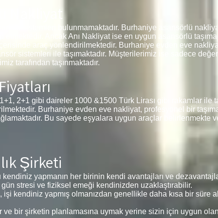
ü Nakliyat
sansör sistemleri bulunmamaktadır. Burhaniye asansörlü nakliya
ep etmektedir. Ancak Anı Nakliyat ise en uygun asansörlü taşımac
içerisinde araç yönlendirilmektedir. Burhaniye evden eve nakliyat
ansör sistemleri ile taşımaktadır. Müşterilerimiz ise sadece değe
miz tarafından taşınmaktadır.
Fiyatları
+1 gibi daireler 1000 &1500 Türk Lirası gibi rakamlar ile ta
tirilmektedir. Burhaniye evden eve nakliyat, profesyonel bir taşım
ağlamaktadır. Bu sayede eşyalara uygun araçlar belirlenmekte v
ık Şirketi
kendiniz yapmanın her birinin kendi avantajları ve dezavantajlar
 gün stresi ve fiziksel emeği kendinizden uzaklaştırabilir.
, işi kendiniz yapmış olmanızdan genellikle daha kısa bir süre alı
e bir şirketin planlamasına uymak yerine sizin için uygun ola