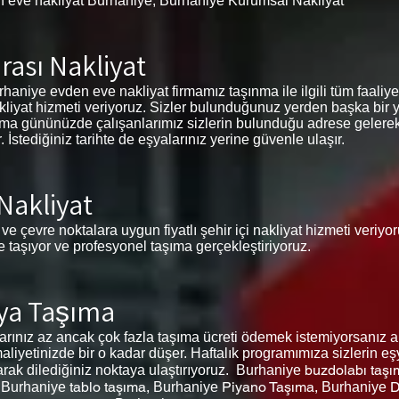
n eve nakliyat Burhaniye, Burhaniye Kurumsal Nakliyat
rası Nakliyat
aniye evden eve nakliyat firmamız taşınma ile ilgili tüm faaliyetle
akliyat hizmeti veriyoruz. Sizler bulunduğunuz yerden başka bir 
şınma gününüzde çalışanlarımız sizlerin bulunduğu adrese gelerek
stediğiniz tarihte de eşyalarınız yerine güvenle ulaşır.
 Nakliyat
ve çevre noktalara uygun fiyatlı şehir içi nakliyat hizmeti veriy
de taşıyor ve profesyonel taşıma gerçekleştiriyoruz.
ya Taşıma
ınız az ancak çok fazla taşıma ücreti ödemek istemiyorsanız ara
liyetinizde bir o kadar düşer. Haftalık programımıza sizlerin eş
buzdolabı taş
larak dilediğiniz noktaya ulaştırıyoruz. Burhaniye
,
tablo taşıma,
Piyano Taşıma,
D
Burhaniye
Burhaniye
Burhaniye