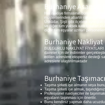
Burhaniye
Asansörl
Her nakliye firmasının bünyesinde a
müşterilerinden abartılı rakamlar tal
Üsküdar, Şişli gibi ilçelere aynı gün 
ve diğer tüm yüksek katlı binaları as
diğer tüm eşyalar uzman personelleri
Burhaniye
Nakliyat 
BULGURLU NAKLİYAT FİYATLARI 1+1, 2
daireler için de indirimler gerçekleş
edilen adreslere ekspertiz desteği s
adreslere ulaştırılmaktadır
Burhaniye
Taşımacıl
Taşıma şirketi işe almanın veya bunu 
Taşıma şirketi işe almak, taşındığınız
Profesyonel nakliyeciler ile taşınmak
eşyaların taşınması için önerilir.
Bunu kendiniz yapmak daha ucuzdur v