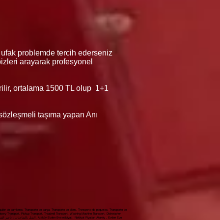
 ufak problemde tercih ederseniz
 bizleri arayarak profesyonel
erilir, ortalama 1500 TL olup 1+1
ı sözleşmeli taşıma yapan Anı
iler de camiones, Transporte de carga, Transporte de piano, Transporte de paquetes, Transporte de
 dowry Transport, Pickup Transport, Treadmill Transport, Washing Machine Transport, Dishwasher