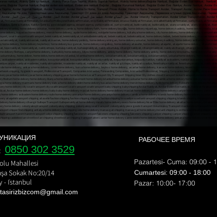
ası nakliyat, Ataköy Şehir içi Nakliyat, Ataköy Parça Eşya Taşıma, Ataköy Sigortalı Nakliyat, Ataköy home deliveryBağcılar Nakliyat, Bağcılar Evden Eve nakliyat, Nakliyat Fi
aşıma, Bağcılar Sigortalı Nakliyat,Bağcılar evden eve nakliyat, Evden eve nakliyat Bağcılar , Bağcılar Kurumsal Nakliyat, Bağcılar Evden Eve Nakliye, Avcılar Nakliyat, Avcılar E
şya Taşıma, Avcılar Sigortalı Nakliyat, Avcılar Transport, Avcılar Home to Home, Transport Prices Avcılar, Home to Home Transport Avcılar, Transport Avcılar, Avcılar Piece Good
ар Транспорт, Авджылар На дом, Транспортные цены Авджылар, Транспорт От дома до дома Авджылар, Транспорт Авджылар, Перевозка штучных грузов Авджылар, Пе
Транспортировка штучных грузов Авджылар, Авджылар застрахованный транспорт,t، أسعار النقل Avcılar، من منزل إلى منزل النقل Avcılar، النقل Avcılar، Avcılar قطعة نقل البضائع، Avcılar نقل البضائع، Avcılar Intercity Transp
УНИКАЦИЯ
РАБОЧЕЕ ВРЕМЯ
0850 302 3529
e:
Pazartesi- Cuma: 09:00 - 
olu Mahallesi
şa Sokak No:20/14
​​Cumartesi: 09:00 - 18:00
 - İstanbul
​Pazar: 10:00- 17:00
 tasirizbizcom
@gmail.com
nı shipping bomonti nakliyat bülent nakliyat ekim nakliyat ev taşıma evden eve nakliyat fiyat eve nakliyat fulya nakliye fulya nakliyeci gayretepe nakliyat gayrettepe nakliyat
rı esentepe ortaköy nakliyat üsküdar nakliye Şişli evden eve nakliyat şehir içi nakliye şehirler arası nakliyat şişli ev taşıma şişli nakliyat şişli nakliye nakliyat fulya nak
e Mecidiyeköy Transport Mediciyeköy Transport Moving State Transport Uskudar Transport Companies Esentepe Ortakoy Transport Uskudar Transport Sisli Home To Home Transpo
şırız, taşıma biz, bz ta, biz tas, biz taşirız, biz taşiriz.com.