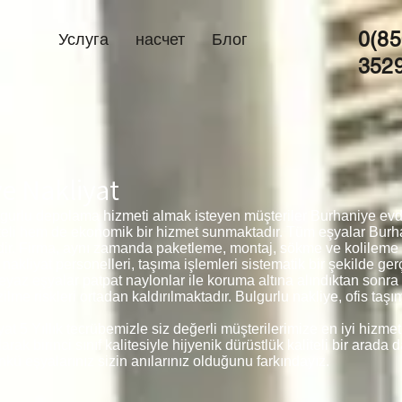
0(85
Услуга
насчет
Блог
352
e Nakliyat
gurlu depolama hizmeti almak isteyen müşteriler Burhaniye evden
teli hem de ekonomik bir hizmet sunmaktadır. Tüm eşyalar Bur
edir. Firma, aynı zamanda paketleme, montaj, sökme ve kolileme
kliyat personelleri, taşıma işlemleri sistematik bir şekilde ger
beyaz eşyalar patpat naylonlar ile koruma altına alındıktan sonr
me riskleri ortadan kaldırılmaktadır. Bulgurlu nakliye, ofis taş
t 5 Yıllık tecrübemizle siz değerli müşterilerimize en iyi hizme
 birinci sınıf kalitesiyle hijyenik dürüstlük kaliteli bir arada d
kü eşyalarınız sizin anılarınız olduğunu farkındayız.