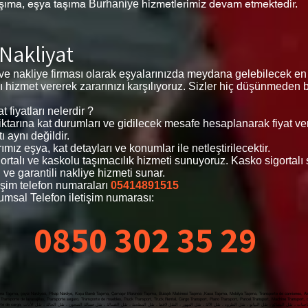
aşıma, eşya taşıma
hizmetlerimiz devam etmektedir.
Burhaniye
 Nakliyat
 ve nakliye firması olarak eşyalarınızda meydana gelebilecek en
rtalı hizmet vererek zararınızı karşılıyoruz. Sizler hiç düşünmeden
 fiyatları nelerdir ?
 miktarına kat durumları ve gidilecek mesafe hesaplanarak fiyat v
ı aynı değildir.
mız eşya, kat detayları ve konumlar ile netleştirilecektir.
igortalı ve kaskolu taşımacılık hizmeti sunuyoruz. Kasko sigortal
 ve garantili nakliye hizmeti sunar.
işim telefon numaraları
05414891515
umsal Telefon iletişim numarası:
0850 302 35 29
a Taşıma, çeyiz Nakliyesi, Pikap Nakliye, Koşu Bandı Taşıma, Çamaşır Makinesi Taşıma, Bulaşık Makinesi Taşıma ,Kasa Taşıma, Mobilya Taşıma, Transporte de camiones, Alqu
Transporte de lavavajillas, Transporte seguro, Transporte de muebles, Truck Transport, Truck Rental, Cargo Transport, Piano Transport, Parcel Transport, Machine Transport,
yat, Nakliyat Fiyatları Ataköy , Evden Eve