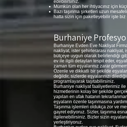
edebilirsiniz.
Mümkün olan her ihtiyacınız için küçü
Bazı taşınma şirketleri uzun mesafeli
hatta sizin için paketleyebilir işte biz
Burhaniye
Profesyo
Burhaniye Evden Eve Nakliyat Firmam
nakliyat, ister şehirlerarası nakliyat,
bütçeye uygun olarak belirlendiği gib
ev ile ilgili detayları tespit eder, 
zaman tüm eşyalarınız zarar görmemesi 
Özenle ve dikkatli bir şekilde eşyal
değildir, sizlerde eşyalarınızı diledi
programlayarak taşıtabilirsiniz.
Burhaniye nakliyat faaliyetlerimiz il
hizmetlerinin kolay bir şekilde gerçe
yapılan en ufak hatanın tekrarlanma
eşyaların özenle taşınmasına yardımc
Taşınma işlemleri oldukça zor ve meşa
gayret ediyoruz. Sizler, taşınma esnas
ilgilenebilirsiniz. Bizler sizin eşyal
yerleştiriyoruz.