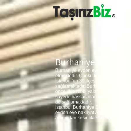
Burhaniye Evden Ev
Burhaniye evden eve nakliyat ve Bul
etmektedir. Çünkü firmamız hem kali
İstanbul’un 39 ilçesine götürülmekt
sağlamaktadır. Burhaniye evden eve na
öncellikle mobilyalar, bazalar veya 
sayede hassas olan malzemelerin ezil
de sağlamaktadır.
İstanbul Burhaniye Evden Eve Nakliya
evden eve nakliyat ANI NAKLİYAT olarak
aramadan kesinlikle taşınmayınız çün