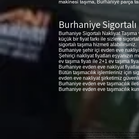
makinesi taşıma,
parça t
Burhaniye
Burhaniye
Sigortalı
Burhaniye Sigortalı Nakliyat Taşıma
küçük bir fiyat farkı ile sizlere sigo
sigortalı taşıma hizmeti alabilirsiniz.
Burhaniye şehir içi evden eve nakliyat
Şehiriçi nakliyat fiyatları eşyanızın
ev taşıma fiyatı ile 2+1 ev taşıma fiyat
Burhaniye evden eve nakliyat fiyatları
Bütün taşımacılık işlemleriniz için s
evden eve nakliyat şirketimiz güvenli
Burhaniye evden eve taşımacılık ilet
Burhaniye evden eve taşımacılık kur
Ataköy Nakliyat, Kamyonet Nakliye, Kamyonet Kiralama, Yük Taşıma, Piyano Taşıma, Koli Taşıma, Makin
máquinas, Transporte Dowery, Transporte de camionetas, Transporte en cinta, Transporte de lavadoras, 
Transport, Case Transport, Furniture Transport, Transporte de camiones, Alquiler de camiones, Transporte de carga, النقل بالشاحنات ، تأجير الشاحنات ، نقل البضائع ، نقل البيانو ، نقل الطرود ، نقل الآلة ، نقل المهور ، النقل لاقط ، نقل المطحنة ، نقل الغسالة ، نقل غسالة الصحون ، نقل الحالة ، نقل الأثاث, Ataköy Evden Eve nakli