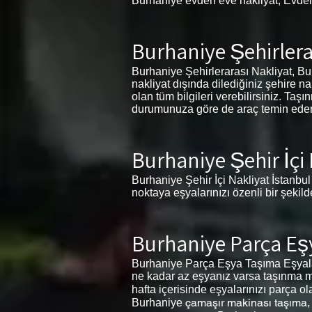
Burhaniye evden eve nakliyat, Evde
Burhaniye
Şehirlera
Burhaniye Şehirlerarası Nakliyat, Burh
nakliyat dışında dilediğiniz şehire n
olan tüm bilgileri verebilirsiniz. Ta
durumunuza göre de araç temin eder. İ
Burhaniye
Şehir İçi
Burhaniye Şehir İçi Nakliyat İstanbul 
noktaya eşyalarınızı özenli bir şekil
Burhaniye
Parça Eş
Burhaniye Parça Eşya Taşıma Eşyalar
ne kadar az eşyanız varsa taşınma ma
hafta içerisinde eşyalarınızı parça o
çamaşır makinası taşıma
Burhaniye