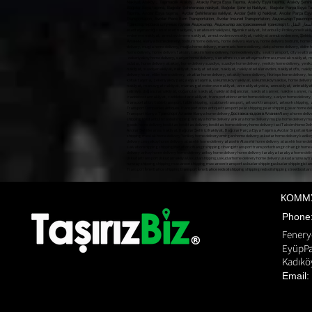
Nakliyat Ataköy , Taşımacılık Ataköy , Ataköy Parça Eşya Taşıma, Ataköy Eşya taşıma, Ataköy Şehirlerar
Bağcılar Eşya taşıma, Bağcılar Şehirlerarası nakliyat, Bağcılar Şehir içi Nakliyat, Bağcılar Parça Eşya T
Taşıma, Avcılar Eşya taşıma, Avcılar Şehirlerarası nakliyat, Avcılar Şehir içi Nakliyat, Avcılar Parça E
Transportation, Avcılar Piece Item Transportation, Avcılar Insured Transportation, Авджыл
КОММ
Phon
Fenery
EyüpPa
Kadıköy
Email:
Pnakliyat fulya nakliyat şişli evden eve nakliyat ANI TAŞIMACILIK ani anı home anı kargo anı nakliyat a
gültepe makliye mecidiyeköy nakliyat mediciyeköy nakliye moving state nakliyat üsküdar nakliye firmala
moment shipping bomonti transportation bulent transportation october transportation Gültepe Makliy
biztaşırız, biz taşırız, biz taşırız evden eve nakliyat, biztasırız, biztasiriz.com, biz tasiriz,
biztasi, ta