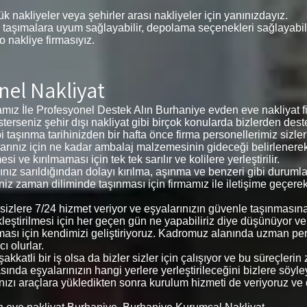
k nakliyeler veya şehirler arası nakliyeler için yanınızdayız.
 taşımalara uyum sağlayabilir, depolama seçenekleri sağlayabilir,
 o nakliye firmasıyız.
nel Nakliyat
ız İle Profesyonel Destek Alın Burhaniye evden eve nakliyat fi
 isterseniz şehir dışı nakliyat gibi birçok konularda bizlerden deste
i taşınma tarihinizden bir hafta önce firma personellerimiz sizl
eşyalarınız için ne kadar ambalaj malzemesinin gideceği belirlene
ve kırılmaması için tek tek sarılır ve kolilere yerleştirilir.
arınız sarıldığından dolayı kırılma, aşınma ve benzeri gibi duru
ğiniz zaman diliminde taşınması için firmamız ile iletişime geçere
e sizlere 7/24 hizmet veriyor ve eşyalarınızın güvenle taşınması
kleştirilmesi için her geçen gün ne yapabiliriz diye düşünüyor v
ması için kendimizi geliştiriyoruz. Kadromuz alanında uzman pe
ı olurlar.
kkatli bir iş olsa da bizler sizler için çalışıyor ve bu süreçler
ında eşyalarınızın hangi yerlere yerleştirileceğini bizlere söyleyer
arınızı araçlara yükledikten sonra kurulum hizmeti de veriyoruz ve