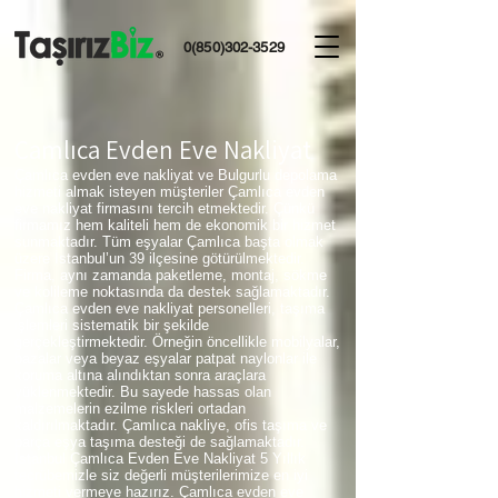
0(850)302-3529
Çamlıca Evden Eve Nakliyat
Çamlıca evden eve nakliyat ve Bulgurlu depolama
hizmeti almak isteyen müşteriler Çamlıca evden
eve nakliyat firmasını tercih etmektedir. Çünkü
firmamız hem kaliteli hem de ekonomik bir hizmet
sunmaktadır. Tüm eşyalar Çamlıca başta olmak
üzere İstanbul’un 39 ilçesine götürülmektedir.
Firma, aynı zamanda paketleme, montaj, sökme
ve kolileme noktasında da destek sağlamaktadır.
Çamlıca evden eve nakliyat personelleri, taşıma
işlemleri sistematik bir şekilde
gerçekleştirmektedir. Örneğin öncellikle mobilyalar,
bazalar veya beyaz eşyalar patpat naylonlar ile
koruma altına alındıktan sonra araçlara
yüklenmektedir. Bu sayede hassas olan
malzemelerin ezilme riskleri ortadan
kaldırılmaktadır. Çamlıca nakliye, ofis taşıma ve
parça eşya taşıma desteği de sağlamaktadır.
İstanbul Çamlıca Evden Eve Nakliyat 5 Yıllık
tecrübemizle siz değerli müşterilerimize en iyi
hizmeti vermeye hazırız. Çamlıca evden eve