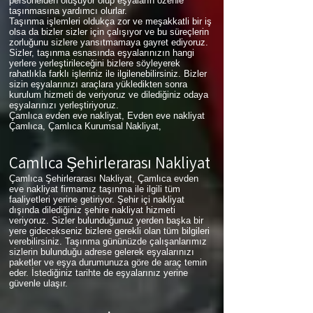
personelden oluşuyor olup eşyaların özenle
taşınmasına yardımcı olurlar.
Taşınma işlemleri oldukça zor ve meşakkatli bir iş
olsa da bizler sizler için çalışıyor ve bu süreçlerin
zorluğunu sizlere yansıtmamaya gayret ediyoruz.
Sizler, taşınma esnasında eşyalarınızın hangi
yerlere yerleştirileceğini bizlere söyleyerek
rahatlıkla farklı işleriniz ile ilgilenebilirsiniz. Bizler
sizin eşyalarınızı araçlara yükledikten sonra
kurulum hizmeti de veriyoruz ve dilediğiniz odaya
eşyalarınızı yerleştiriyoruz.
Çamlıca evden eve nakliyat, Evden eve nakliyat
Çamlıca, Çamlıca Kurumsal Nakliyat,
Çamlıca
Şehirlerarası Nakliyat
Çamlıca Şehirlerarası Nakliyat, Çamlıca evden
eve nakliyat firmamız taşınma ile ilgili tüm
faaliyetleri yerine getiriyor. Şehir içi nakliyat
dışında dilediğiniz şehire nakliyat hizmeti
veriyoruz. Sizler bulunduğunuz yerden başka bir
yere gidecekseniz bizlere gerekli olan tüm bilgileri
verebilirsiniz. Taşınma gününüzde çalışanlarımız
sizlerin bulunduğu adrese gelerek eşyalarınızı
paketler ve eşya durumunuza göre de araç temin
eder. İstediğiniz tarihte de eşyalarınız yerine
güvenle ulaşır.