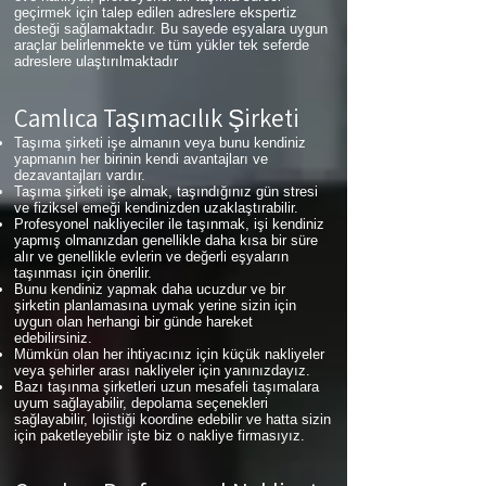
geçirmek için talep edilen adreslere ekspertiz
desteği sağlamaktadır. Bu sayede eşyalara uygun
araçlar belirlenmekte ve tüm yükler tek seferde
adreslere ulaştırılmaktadır
Çamlıca
Taşımacılık Şirketi
Taşıma şirketi işe almanın veya bunu kendiniz
yapmanın her birinin kendi avantajları ve
dezavantajları vardır.
Taşıma şirketi işe almak, taşındığınız gün stresi
ve fiziksel emeği kendinizden uzaklaştırabilir.
Profesyonel nakliyeciler ile taşınmak, işi kendiniz
yapmış olmanızdan genellikle daha kısa bir süre
alır ve genellikle evlerin ve değerli eşyaların
taşınması için önerilir.
Bunu kendiniz yapmak daha ucuzdur ve bir
şirketin planlamasına uymak yerine sizin için
uygun olan herhangi bir günde hareket
edebilirsiniz.
Mümkün olan her ihtiyacınız için küçük nakliyeler
veya şehirler arası nakliyeler için yanınızdayız.
Bazı taşınma şirketleri uzun mesafeli taşımalara
uyum sağlayabilir, depolama seçenekleri
sağlayabilir, lojistiği koordine edebilir ve hatta sizin
için paketleyebilir işte biz o nakliye firmasıyız.