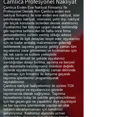
Çamlıca
Profesyonel Nakliyat
Çamlıca Evden Eve Nakliyat Firmamız İle
Profesyonel Destek Alın Çamlıca evden eve
nakliyat firmamız ile ister evden eve nakliyat, ister
şehirlerarası nakliyat, isterseniz şehir dışı nakliyat
gibi birçok konularda bizlerden destek alabilirsiniz.
Fiyatlarımız her bütçeye uygun olarak belirlendiği
gibi taşınma tarihinizden bir hafta önce firma
personellerimiz sizlerin vermiş olduğu adrese
gelerek ev ile ilgili detayları tespit eder, eşyalarınız
için ne kadar ambalaj malzemesinin gideceği
belirlenerek taşınma gününüz geldiği zaman tüm
eşyalarınız zarar görmemesi ve kırılmaması için
tek tek sarılır ve kolilere yerleştirilir.
Özenle ve dikkatli bir şekilde eşyalarınız
sarıldığından dolayı kırılma, aşınma ve benzeri
gibi durumlarla karşılaşmanız mümkün değildir,
sizlerde eşyalarınızı dilediğiniz zaman diliminde
taşınması için firmamız ile iletişime geçerek
taşınma işlemlerinizi programlayarak
taşıtabilirsiniz.
Çamlıca nakliyat faaliyetlerimiz ile sizlere 7/24
hizmet veriyor ve eşyalarınızın güvenle
taşınmasına olanak sağlıyoruz. Taşınma
hizmetlerinin kolay bir şekilde gerçekleştirilmesi
için her geçen gün ne yapabiliriz diye düşünüyor
ve her taşınma işlemlerinde yapılan en ufak
hatanın tekrarlanmaması için kendimizi
geliştiriyoruz. Kadromuz alanında uzman