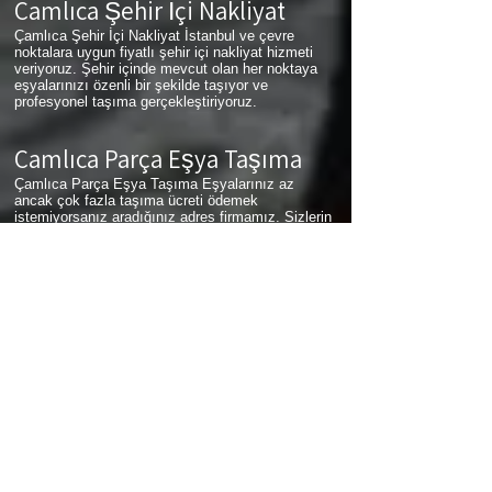
Çamlıca
Şehir İçi Nakliyat
Çamlıca Şehir İçi Nakliyat İstanbul ve çevre
noktalara uygun fiyatlı şehir içi nakliyat hizmeti
veriyoruz. Şehir içinde mevcut olan her noktaya
eşyalarınızı özenli bir şekilde taşıyor ve
profesyonel taşıma gerçekleştiriyoruz.
Çamlıca
Parça Eşya Taşıma
Çamlıca Parça Eşya Taşıma Eşyalarınız az
ancak çok fazla taşıma ücreti ödemek
istemiyorsanız aradığınız adres firmamız. Sizlerin
ne kadar az eşyanız varsa taşınma maliyetinizde
bir o kadar düşer. Haftalık programımıza sizlerin
eşyalarını da ekleyerek en az 1 hafta içerisinde
eşyalarınızı parça olarak dilediğiniz noktaya
ulaştırıyoruz. Çamlıca
buzdolabı taşıma,
Çamlıca
koltuk taşıma,
Çamlıca
çamaşır makinası taşıma,
Çamlıca
tablo taşıma,
Çamlıca
Piyano Taşıma,
Çamlıca
Dolap Taşıma,
Çamlıca
bulaşık makinesi
taşıma,
Çamlıca
parça taşıma, eşya taşıma
Çamlıca
hizmetlerimiz devam etmektedir.
Çamlıca
Sigortalı Nakliyat
Çamlıca Sigortalı Nakliyat Taşıma ve nakliye
firması olarak eşyalarınızda meydana gelebilecek