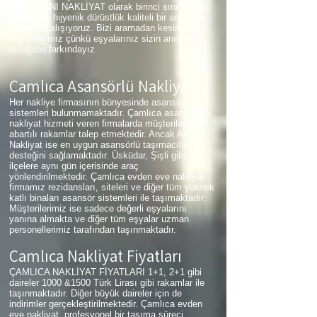
nakliyat ANI NAKLİYAT olarak birinci sınıf
kalitesiyle hijyenik dürüstlük kaliteli bir arada da
tutmaya çalışıyoruz. Bizi aramadan kesinlikle
taşınmayınız çünkü eşyalarınız sizin anılarınız
olduğunu farkındayız.
Çamlıca
Asansörlü Nakliyat
Her nakliye firmasının bünyesinde asansör
sistemleri bulunmamaktadır. Çamlıca asansörlü
nakliyat hizmeti veren firmalarda müşterilerinden
abartılı rakamlar talep etmektedir. Ancak Anı
Nakliyat ise en uygun asansörlü taşımacılık
desteğini sağlamaktadır. Üsküdar, Şişli gibi
ilçelere aynı gün içerisinde araç
yönlendirilmektedir. Çamlıca evden eve nakliyat
firmamız rezidansları, siteleri ve diğer tüm yüksek
katlı binaları asansör sistemleri ile taşımaktadır.
Müşterilerimiz ise sadece değerli eşyalarını
yanına almakta ve diğer tüm eşyalar uzman
personellerimiz tarafından taşınmaktadır.
Çamlıca
Nakliyat Fiyatları
ÇAMLICA NAKLİYAT FİYATLARI 1+1, 2+1 gibi
daireler 1000 &1500 Türk Lirası gibi rakamlar ile
taşınmaktadır. Diğer büyük daireler için de
indirimler gerçekleştirilmektedir. Çamlıca evden
eve nakliyat, profesyonel bir taşıma süreci