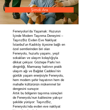
Şimdi Ara
Feneryolun’da Yaşamak: Huzurun
İçinde Modern Taşınma Deneyimi –
TaşırızBiz Evden Eve Nakliyat
İstanbul’un Kadıköy ilçesine bağlı en
özel semtlerinden biri olan
Feneryolu, huzurlu yaşamı, yeşil
sokakları ve ulaşım kolaylığıyla
dikkat çekiyor. Göztepe Parkı’nın
dinginliği, Marmaray hattının pratik
ulaşım ağı ve Bağdat Caddesi’nin
günlük yaşam enerjisiyle Feneryolu,
hem modern şehir hayatının hem de
mahalle kültürünün mükemmel bir
dengesini sunuyor.
Artık bu bölgenin taşınma süreçleri
de Feneryolu’nun kalitesine yakışır
şekilde yürüyor: TaşırızBiz,
Feneryolu’nda evden eve nakliyat