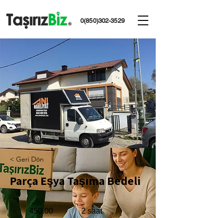
0(850)302-3529
< Geri Dön
Parça Eşya Taşıma Bedeli
450.00
2 saat