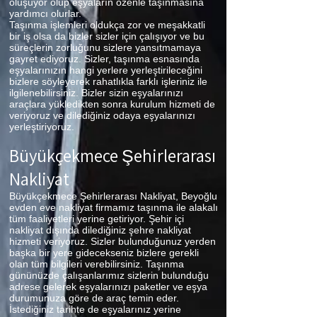
oluşuyor olup eşyaların özenle taşınmasına
yardımcı olurlar.
Taşınma işlemleri oldukça zor ve meşakkatli
bir iş olsa da bizler sizler için çalışıyor ve bu
süreçlerin zorluğunu sizlere yansıtmamaya
gayret ediyoruz. Sizler, taşınma esnasında
eşyalarınızın hangi yerlere yerleştirileceğini
bizlere söyleyerek rahatlıkla farklı işleriniz ile
ilgilenebilirsiniz. Bizler sizin eşyalarınızı
araçlara yükledikten sonra kurulum hizmeti de
veriyoruz ve dilediğiniz odaya eşyalarınızı
yerleştiriyoruz.
Büyükçekmece
Şehirlerarası
Nakliyat
Büyükçekmece Şehirlerarası Nakliyat, Beyoğlu
evden eve nakliyat firmamız taşınma ile alakalı
tüm faaliyetleri yerine getiriyor. Şehir içi
nakliyat dışında dilediğiniz şehre nakliyat
hizmeti veriyoruz. Sizler bulunduğunuz yerden
başka bir yere gidecekseniz bizlere gerekli
olan tüm bilgileri verebilirsiniz. Taşınma
gününüzde çalışanlarımız sizlerin bulunduğu
adrese gelerek eşyalarınızı paketler ve eşya
durumunuza göre de araç temin eder.
İstediğiniz tarihte de eşyalarınız yerine