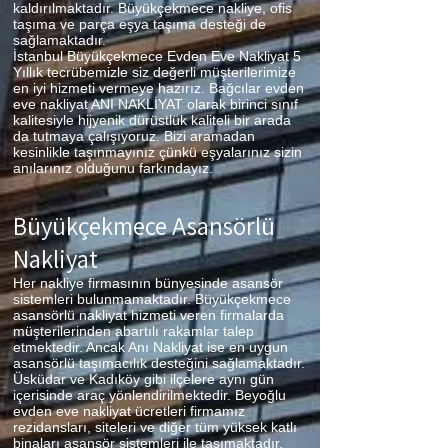
kaldırılmaktadır. Büyükçekmece nakliye, ofis
taşıma ve parça eşya taşıma desteği de
sağlamaktadır.
İstanbul Büyükçekmece Evden Eve Nakliyat 5
Yıllık tecrübemizle siz değerli müşterilerimize
en iyi hizmeti vermeye hazırız. Bağcılar evden
eve nakliyat ANI NAKLİYAT olarak birinci sınıf
kalitesiyle hijyenik dürüstlük kaliteli bir arada
da tutmaya çalışıyoruz. Bizi aramadan
kesinlikle taşınmayınız çünkü eşyalarınız sizin
anılarınız olduğunu farkındayız.
Büyükçekmece
Asansörlü
Nakliyat
Her nakliye firmasının bünyesinde asansör
sistemleri bulunmamaktadır. Büyükçekmece
asansörlü nakliyat hizmeti veren firmalarda
müşterilerinden abartılı rakamlar talep
etmektedir. Ancak Anı Nakliyat ise en uygun
asansörlü taşımacılık desteğini sağlamaktadır.
Üsküdar ve Kadıköy gibi ilçelere aynı gün
içerisinde araç yönlendirilmektedir. Beyoğlu
evden eve nakliyat ücretleri firmamız
rezidansları, siteleri ve diğer tüm yüksek katlı
binaları asansör sistemleri ile taşımaktadır.