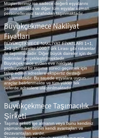
Müşterilerimiz ise sadece değerli eşyalarını
yanına almakta ve diğer tüm eşyalar uzman
personellerimiz tarafından taşınmaktadır.
Büyükçekmece
Nakliyat
Fiyatları
BÜYÜKÇEKMECE NAKLİYAT FİYATLARI 1+1,
2+1 gibi daireler 1000 Türk Lirası gibi rakamlar
ile taşınmaktadır. Diğer büyük daireler için de
indirimler gerçekleştirilmektedir.
Büyükçekmece evden eve nakliyat,
profesyonel bir taşıma süreci geçirmek için
talep edilen adreslere ekspertiz desteği
sağlamaktadır. Bu sayede eşyalara uygun
araçlar belirlenmekte ve tüm yükler tek
seferde adreslere ulaştırılmaktadır
Büyükçekmece
Taşımacılık
Şirketi
Taşıma şirketi işe almanın veya bunu kendiniz
yapmanın her birinin kendi avantajları ve
dezavantajları vardır.