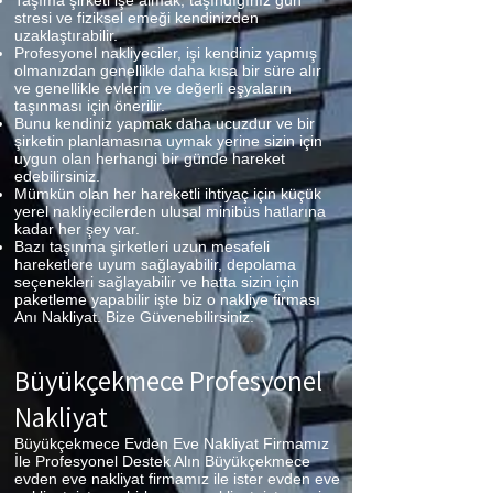
Taşıma şirketi işe almak, taşındığınız gün
stresi ve fiziksel emeği kendinizden
uzaklaştırabilir.
Profesyonel nakliyeciler, işi kendiniz yapmış
olmanızdan genellikle daha kısa bir süre alır
ve genellikle evlerin ve değerli eşyaların
taşınması için önerilir.
Bunu kendiniz yapmak daha ucuzdur ve bir
şirketin planlamasına uymak yerine sizin için
uygun olan herhangi bir günde hareket
edebilirsiniz.
Mümkün olan her hareketli ihtiyaç için küçük
yerel nakliyecilerden ulusal minibüs hatlarına
kadar her şey var.
Bazı taşınma şirketleri uzun mesafeli
hareketlere uyum sağlayabilir, depolama
seçenekleri sağlayabilir ve hatta sizin için
paketleme yapabilir işte biz o nakliye firması
Anı Nakliyat. Bize Güvenebilirsiniz.
Büyükçekmece
Profesyonel
Nakliyat
Büyükçekmece Evden Eve Nakliyat Firmamız
İle Profesyonel Destek Alın Büyükçekmece
evden eve nakliyat firmamız ile ister evden eve