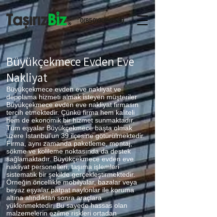
0(850)302-3529
Büyükçekmece
Evden Eve
Nakliyat
Büyükçekmece evden eve nakliyat ve
depolama hizmeti almak isteyen müşteriler
Büyükçekmece evden eve nakliyat firmasın
tercih etmektedir. Çünkü firma hem kaliteli
hem de ekonomik bir hizmet sunmaktadır.
Tüm eşyalar Büyükçekmece başta olmak
üzere İstanbul’un 39 ilçesine götürülmektedir.
Firma, aynı zamanda paketleme, montaj,
sökme ve kolileme noktasında da destek
sağlamaktadır. Büyükçekmece evden eve
nakliyat personelleri, taşıma işlemleri
sistematik bir şekilde gerçekleştirmektedir.
Örneğin öncellikle mobilyalar, bazalar veya
beyaz eşyalar patpat naylonlar ile koruma
altına alındıktan sonra araçlara
yüklenmektedir. Bu sayede hassas olan
malzemelerin ezilme riskleri ortadan