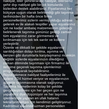
nakliyat, ister şehirlerarası nakliyat, isterseniz
şehir dışı nakliyat gibi birçok konularda
bizlerden destek alabilirsiniz. Fiyatlarımız her
bütçeye uygun olarak belirlendiği gibi taşınma
tarihinizden bir hafta önce firma
personellerimiz sizlerin vermiş olduğu adrese
gelerek ev ile alakalı tespitler yapar eşyalarınız
için ne kadar ambalaj malzemesinin gideceği
belirlenerek taşınma gününüz geldiği zaman
tüm eşyalarınız zarar görmemesi ve
kırılmaması için tek tek sarılır ve kolilere
yerleştirilir.
Özenle ve dikkatli bir şekilde eşyalarınız
sarıldığından dolayı kırılma, aşınma ve
benzeri gibi durumlarla karşılaşmanız mümkün
değildir sizlerde eşyalarınızın dilediğiniz
zaman diliminde taşınması için firmamız ile
iletişime geçerek taşınma işlemlerinizi
programlayarak taşıtabilirsiniz.
Büyükçekmece nakliyat faaliyetlerimiz ile
sizlere 7/24 hizmet veriyor ve eşyalarınızın
güvenle taşınmasına olanak sağlıyoruz.
Taşınma hizmetlerinin kolay bir şekilde
gerçekleştirilmesi için her geçen gün ne
yapabiliriz diye düşünüyor ve her taşınma
işlemlerinde yapılan en ufak hatanın
tekrarlanmaması için kendimizi geliştiriyoruz.
Kadromuz alanında uzman personelden