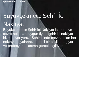
güvenle ulaşır.
Büyükçekmece
Şehir İçi
Nakliyat
Büyükçekmece Şehir İçi Nakliyat İstanbul ve
çevre noktalara uygun fiyatlı şehir içi nakliyat
hizmeti veriyoruz. Şehir içinde mevcut olan her
noktaya eşyalarınızı özenli bir şekilde taşıyor
ve profesyonel taşıma gerçekleştiriyoruz.
Büyükçekmece
Parça Eşya
Taşıma
Büyükçekmece Parça Eşya Taşıma Eşyalarınız
az ancak çok fazla taşıma ücreti ödemek
istemiyorsanız aradığınız adres firmamız.
Sizlerin ne kadar az eşyanız varsa taşınma
maliyetinizde bir o kadar düşer. Haftalık
programımıza sizlerin eşyalarını da ekleyerek
en az 1 hafta içerisinde eşyalarınızı parça
olarak dilediğiniz noktaya ulaştırıyoruz.
Büyükçekmece
koltuk taşıma,
Büyükçekmece
çamaşır makinası taşıma,
Büyükçekmece
tablo