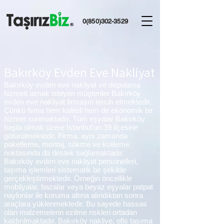
0(850)302-3529
Bakırköy Evden Eve Nakliyat
Bakırköy evden eve nakliyat ve depolama
hizmeti almak isteyen müşteriler Bakırköy
evden eve nakliyat firmasın tercih etmektedir.
Çünkü firma hem kaliteli hem de ekonomik bir
hizmet sunmaktadır. Tüm eşyalar Bakırköy
başta olmak üzere İstanbul’un 39 ilçesine
götürülmektedir. Firma, aynı zamanda
paketleme, montaj, sökme ve kolileme
noktasında da destek sağlamaktadır.
Bakırköy evden eve nakliyat personelleri,
taşıma işlemleri sistematik bir şekilde
gerçekleştirmektedir. Örneğin öncellikle
mobilyalar, bazalar veya beyaz eşyalar patpat
naylonlar ile koruma altına alındıktan sonra
araçlara yüklenmektedir. Bu sayede hassas
olan malzemelerin ezilme riskleri ortadan
kaldırılmaktadır. Bakırköy nakliye, ofis taşıma