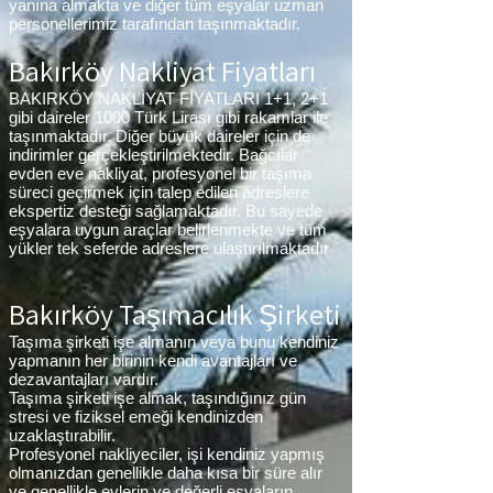
yanına almakta ve diğer tüm eşyalar uzman
personellerimiz tarafından taşınmaktadır.
Bakırköy Nakliyat Fiyatları
BAKIRKÖY NAKLİYAT FİYATLARI 1+1, 2+1
gibi daireler 1000 Türk Lirası gibi rakamlar ile
taşınmaktadır. Diğer büyük daireler için de
indirimler gerçekleştirilmektedir. Bağcılar
evden eve nakliyat, profesyonel bir taşıma
süreci geçirmek için talep edilen adreslere
ekspertiz desteği sağlamaktadır. Bu sayede
eşyalara uygun araçlar belirlenmekte ve tüm
yükler tek seferde adreslere ulaştırılmaktadır
Bakırköy Taşımacılık Şirketi
Taşıma şirketi işe almanın veya bunu kendiniz
yapmanın her birinin kendi avantajları ve
dezavantajları vardır.
Taşıma şirketi işe almak, taşındığınız gün
stresi ve fiziksel emeği kendinizden
uzaklaştırabilir.
Profesyonel nakliyeciler, işi kendiniz yapmış
olmanızdan genellikle daha kısa bir süre alır
ve genellikle evlerin ve değerli eşyaların