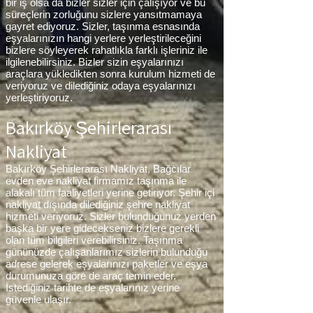
bir iş olsa da bizler sizler için çalışıyor ve bu
süreçlerin zorluğunu sizlere yansıtmamaya
gayret ediyoruz. Sizler, taşınma esnasında
eşyalarınızın hangi yerlere yerleştirileceğini
bizlere söyleyerek rahatlıkla farklı işleriniz ile
ilgilenebilirsiniz. Bizler sizin eşyalarınızı
araçlara yükledikten sonra kurulum hizmeti de
veriyoruz ve dilediğiniz odaya eşyalarınızı
yerleştiriyoruz.
Bakırköy Şehirlerarası
Nakliyat
Bakırköy Şehirlerarası Nakliyat, Bağcılar
evden eve nakliyat firmamız taşınma ile
alakalı tüm faaliyetleri yerine getiriyor. Şehir içi
nakliyat dışında dilediğiniz şehre nakliyat
hizmeti veriyoruz. Sizler bulunduğunuz yerden
başka bir yere gidecekseniz bizlere gerekli
olan tüm bilgileri verebilirsiniz. Taşınma
gününüzde çalışanlarımız sizlerin bulunduğu
adrese gelerek eşyalarınızı paketler ve eşya
durumunuza göre de araç temin eder.
İstediğiniz tarihte de eşyalarınız yerine
güvenle ulaşır.