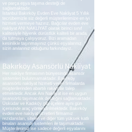
ve parça eşya taşıma desteği de
sağlamaktadır.
İstanbul Bakırköy Evden Eve Nakliyat 5 Yıllık
tecrübemizle siz değerli müşterilerimize en iyi
hizmeti vermeye hazırız. Bağcılar evden eve
nakliyat ANI NAKLİYAT olarak birinci sınıf
kalitesiyle hijyenik dürüstlük kaliteli bir arada
da tutmaya çalışıyoruz. Bizi aramadan
kesinlikle taşınmayınız çünkü eşyalarınız
sizin anılarınız olduğunu farkındayız.
Bakırköy Asansörlü Nakliyat
Her nakliye firmasının bünyesinde asansör
sistemleri bulunmamaktadır. Bakırköy
asansörlü nakliyat hizmeti veren firmalarda
müşterilerinden abartılı rakamlar talep
etmektedir. Ancak Anı Nakliyat ise en uygun
asansörlü taşımacılık desteğini sağlamaktadır.
Üsküdar ve Kadıköy gibi ilçelere aynı gün
içerisinde araç yönlendirilmektedir. Bakırköy
evden eve nakliyat ücretleri firmamız
rezidansları, siteleri ve diğer tüm yüksek katlı
binaları asansör sistemleri ile taşımaktadır.
Müşterilerimiz ise sadece değerli eşyalarını