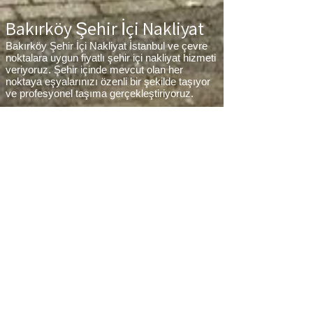
Bakırköy Şehir İçi Nakliyat
Bakırköy Şehir İçi Nakliyat İstanbul ve çevre
noktalara uygun fiyatlı şehir içi nakliyat hizmeti
veriyoruz. Şehir içinde mevcut olan her
noktaya eşyalarınızı özenli bir şekilde taşıyor
ve profesyonel taşıma gerçekleştiriyoruz.
Bakırköy Parça Eşya Taşıma
Bakırköy Parça Eşya Taşıma Eşyalarınız az
ancak çok fazla taşıma ücreti ödemek
istemiyorsanız aradığınız adres firmamız.
Sizlerin ne kadar az eşyanız varsa taşınma
maliyetinizde bir o kadar düşer. Haftalık
programımıza sizlerin eşyalarını da ekleyerek
en az 1 hafta içerisinde eşyalarınızı parça
olarak dilediğiniz noktaya ulaştırıyoruz.
Bakırköy
koltuk taşıma,
Bakırköy
çamaşır
makinası taşıma,
Bakırköy
tablo taşıma,
Bakırköy
Piyano Taşıma,
Bakırköy
Dolap
Taşıma,
Bakırköy
bulaşık makinesi taşıma,
Bakırköy
parça taşıma, eşya taşıma
Bakırköy
hizmetlerimiz devam etmektedir.