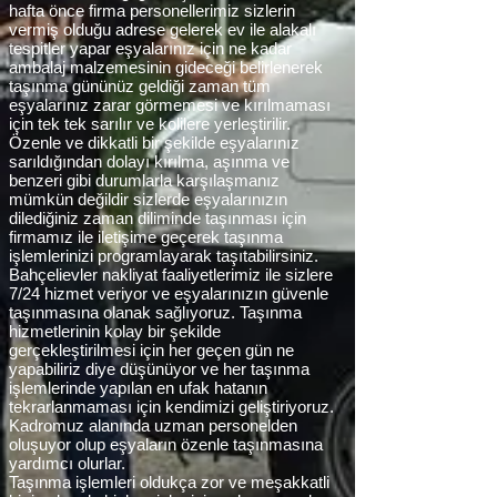
hafta önce firma personellerimiz sizlerin
vermiş olduğu adrese gelerek ev ile alakalı
tespitler yapar eşyalarınız için ne kadar
ambalaj malzemesinin gideceği belirlenerek
taşınma gününüz geldiği zaman tüm
eşyalarınız zarar görmemesi ve kırılmaması
için tek tek sarılır ve kolilere yerleştirilir.
Özenle ve dikkatli bir şekilde eşyalarınız
sarıldığından dolayı kırılma, aşınma ve
benzeri gibi durumlarla karşılaşmanız
mümkün değildir sizlerde eşyalarınızın
dilediğiniz zaman diliminde taşınması için
firmamız ile iletişime geçerek taşınma
işlemlerinizi programlayarak taşıtabilirsiniz.
Bahçelievler nakliyat faaliyetlerimiz ile sizlere
7/24 hizmet veriyor ve eşyalarınızın güvenle
taşınmasına olanak sağlıyoruz. Taşınma
hizmetlerinin kolay bir şekilde
gerçekleştirilmesi için her geçen gün ne
yapabiliriz diye düşünüyor ve her taşınma
işlemlerinde yapılan en ufak hatanın
tekrarlanmaması için kendimizi geliştiriyoruz.
Kadromuz alanında uzman personelden
oluşuyor olup eşyaların özenle taşınmasına
yardımcı olurlar.
Taşınma işlemleri oldukça zor ve meşakkatli