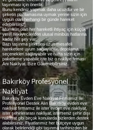
taşınması için önerilir.
Bunu kendiniz yapmak daha ucuzdur ve bir
şirketin planlamasına uymak yerine sizin için
uygun olan herhangi bir günde hareket
edebilirsiniz.
Mümkün olan her hareketli ihtiyaç için küçük
yerel nakliyecilerden ulusal minibüs hatlarına
kadar her şey var.
Bazı taşınma şirketleri uzun mesafeli
hareketlere uyum sağlayabilir, depolama
seçenekleri sağlayabilir ve hatta sizin için
paketleme yapabilir işte biz o nakliye firması
Anı Nakliyat. Bize Güvenebilirsiniz.
Bakırköy Profesyonel
Nakliyat
Bakırköy Evden Eve Nakliyat Firmamız İle
Profesyonel Destek Alın Bakırköy evden eve
nakliyat firmamız ile ister evden eve nakliyat,
ister şehirlerarası nakliyat, isterseniz şehir dışı
nakliyat gibi birçok konularda bizlerden destek
alabilirsiniz. Fiyatlarımız her bütçeye uygun
olarak belirlendiği gibi taşınma tarihinizden bir