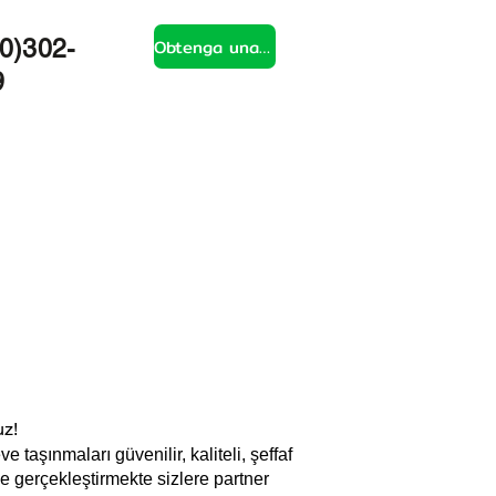
Obtenga una cotización
0)302-
9
uz!
taşınmaları güvenilir, kaliteli, şeffaf
lde gerçekleştirmekte sizlere partner