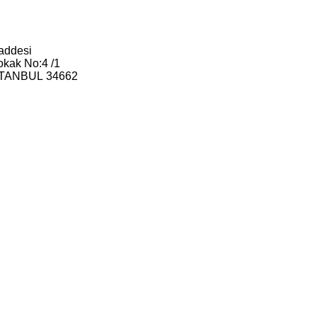
addesi
okak No:4 /1
İSTANBUL 34662