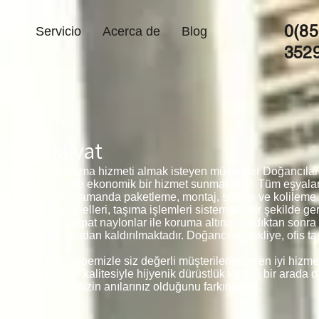
0(85
Servicio
Acerca de
Blog
352
ve Nakliyat
ğancılar depolama hizmeti almak isteyen müşteriler Doğancılar 
em kaliteli hem de ekonomik bir hizmet sunmaktadır. Tüm eşyala
edir. Firma, aynı zamanda paketleme, montaj, sökme ve kolileme
akliyat personelleri, taşıma işlemleri sistematik bir şekilde ge
beyaz eşyalar patpat naylonlar ile koruma altına alındıktan sonr
me riskleri ortadan kaldırılmaktadır. Doğancılar nakliye, ofis 
t 5 Yıllık tecrübemizle siz değerli müşterilerimize en iyi hizme
 birinci sınıf kalitesiyle hijyenik dürüstlük kaliteli bir arada d
kü eşyalarınız sizin anılarınız olduğunu farkındayız.