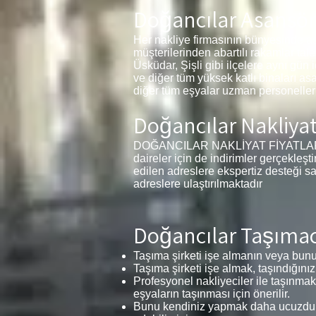
Doğancılar Asansör
Her nakliye firmasının bünyesinde a
müşterilerinden abartılı rakamlar tal
Üsküdar, Şişli gibi ilçelere aynı gün 
ve diğer tüm yüksek katlı binaları as
diğer tüm eşyalar uzman personelleri
Doğancılar Nakliyat 
DOĞANCILAR NAKLİYAT FİYATLARI 1+1,
daireler için de indirimler gerçekleş
edilen adreslere ekspertiz desteği s
adreslere ulaştırılmaktadır
Doğancılar Taşımacı
Taşıma şirketi işe almanın veya bunu 
Taşıma şirketi işe almak, taşındığınız
Profesyonel nakliyeciler ile taşınmak
eşyaların taşınması için önerilir.
Bunu kendiniz yapmak daha ucuzdur v