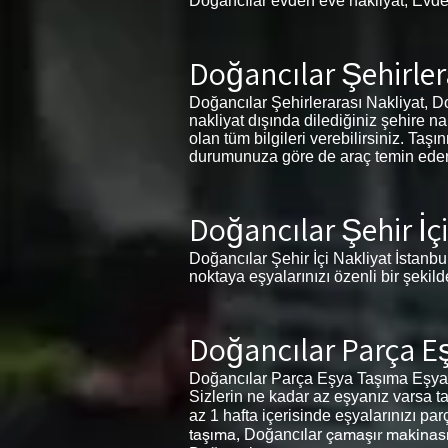
Doğancılar evden eve nakliyat, Evde
Doğancılar Şehirler
Doğancılar Şehirlerarası Nakliyat, Doğ
nakliyat dışında dilediğiniz şehire n
olan tüm bilgileri verebilirsiniz. Ta
durumunuza göre de araç temin eder. İ
Doğancılar Şehir İçi
Doğancılar Şehir İçi Nakliyat İstanbul
noktaya eşyalarınızı özenli bir şekil
Doğancılar Parça E
Doğancılar Parça Eşya Taşıma Eşyala
Sizlerin ne kadar az eşyanız varsa ta
az 1 hafta içerisinde eşyalarınızı par
taşıma,
çamaşır makinası
Doğancılar