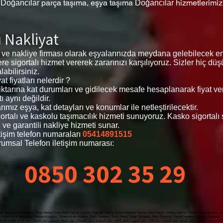
,
parça taşıma, eşya taşıma
hizmetlerimi
Doğancılar
Doğancılar
ı Nakliyat
 ve nakliye firması olarak eşyalarınızda meydana gelebilecek e
zlere sigortalı hizmet vererek zararınızı karşılıyoruz. Sizler hiç 
abilirsiniz.
t fiyatları nelerdir ?
 miktarına kat durumları ve gidilecek mesafe hesaplanarak fiyat v
ı aynı değildir.
ımız eşya, kat detayları ve konumlar ile netleştirilecektir.
igortalı ve kaskolu taşımacılık hizmeti sunuyoruz. Kasko sigortal
 ve garantili nakliye hizmeti sunar.
tişim telefon numaraları
05414891515
umsal Telefon iletişim numarası:
0850 302 35 29
a Taşıma, çeyiz Nakliyesi, Pikap Nakliye, Koşu Bandı Taşıma, Çamaşır Makinesi Taşıma, Bulaşık Makinesi Taşıma ,Kasa Taşıma, Mobilya Taşıma, Transporte de camiones, Alqu
Transporte de lavavajillas, Transporte seguro, Transporte de muebles, Truck Transport, Truck Rental, Cargo Transport, Piano Transport, Parcel Transport, Machine Transport,
yat, Nakliyat Fiyatları Ataköy , Evden Eve