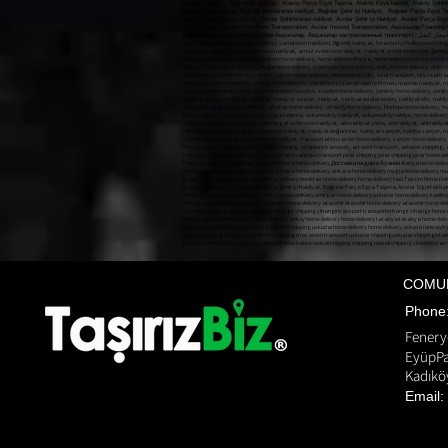
Nakliyat Ataköy , Taşımacılık Ataköy , Ataköy Parça Eşya Taşıma, Ataköy Eşya taşıma, Ataköy Şehirlerar
Bağcılar Eşya taşıma, Bağcılar Şehirlerarası nakliyat, Bağcılar Şehir içi Nakliyat, Bağcılar Parça Eşya T
Taşıma, Avcılar Eşya taşıma, Avcılar Şehirlerarası nakliyat, Avcılar Şehir içi Nakliyat, Avcılar Parça E
Transportation, Avcılar Piece Item Transportation, Avcılar Insured Transportation, Авджыл
COMU
Phon
Fenery
EyüpPa
Kadıköy
Email:
Pnakliyat fulya nakliyat şişli evden eve nakliyat ANI TAŞIMACILIK ani anı home anı kargo anı nakliyat a
gültepe makliye mecidiyeköy nakliyat mediciyeköy nakliye moving state nakliyat üsküdar nakliye firmala
moment shipping bomonti transportation bulent transportation october transportation Gültepe Makliy
biztaşırız, biz taşırız, biz taşırız evden eve nakliyat, biztasırız, biztasiriz.com, biz tasiriz,
biztasi, ta