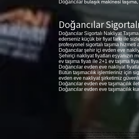
bulaşık makinesi taşıma
Doğancılar
Doğancılar Sigortal
Doğancılar Sigortalı Nakliyat Taşıma
ederseniz küçük bir fiyat farkı ile si
profesyonel sigortalı taşıma hizmeti al
Doğancılar şehir içi evden eve nakliya
Şehiriçi nakliyat fiyatları eşyanızın
ev taşıma fiyatı ile 2+1 ev taşıma fiyat
Doğancılar evden eve nakliyat fiyatlar
Bütün taşımacılık işlemleriniz için s
evden eve nakliyat şirketimiz güvenli
Doğancılar evden eve taşımacılık ile
Doğancılar evden eve taşımacılık kur
Ataköy Nakliyat, Kamyonet Nakliye, Kamyonet Kiralama, Yük Taşıma, Piyano Taşıma, Koli Taşıma, Makin
máquinas, Transporte Dowery, Transporte de camionetas, Transporte en cinta, Transporte de lavadoras, 
Transport, Case Transport, Furniture Transport, Transporte de camiones, Alquiler de camiones, Transporte de carga, النقل بالشاحنات ، تأجير الشاحنات ، نقل البضائع ، نقل البيانو ، نقل الطرود ، نقل الآلة ، نقل المهور ، النقل لاقط ، نقل المطحنة ، نقل الغسالة ، نقل غسالة الصحون ، نقل الحالة ، نقل الأثاث, Ataköy Evden Eve nakli