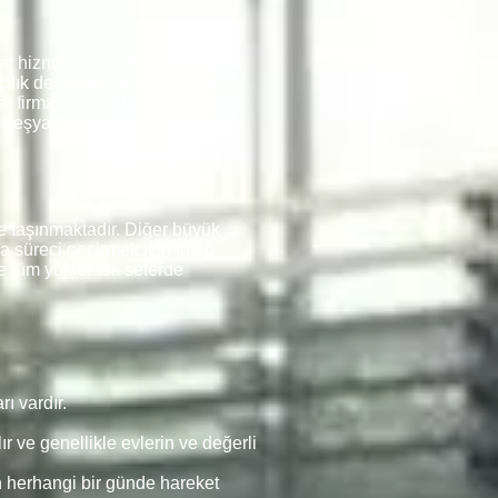
t hizmeti veren firmalarda
ılık desteğini sağlamaktadır.
 firmamız rezidansları, siteleri
rli eşyalarını yanına almakta ve
 taşınmaktadır. Diğer büyük
ma süreci geçirmek için talep
e tüm yükler tek seferde
ı vardır.
r ve genellikle evlerin ve değerli
n herhangi bir günde hareket