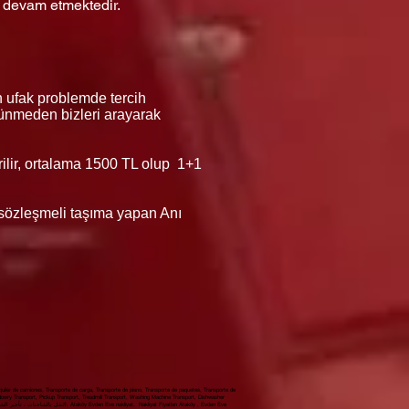
z devam etmektedir.
n ufak problemde tercih
düşünmeden bizleri arayarak
erilir, ortalama 1500 TL olup 1+1
ı sözleşmeli taşıma yapan Anı
iler de camiones, Transporte de carga, Transporte de piano, Transporte de paquetes, Transporte de
 dowry Transport, Pickup Transport, Treadmill Transport, Washing Machine Transport, Dishwasher