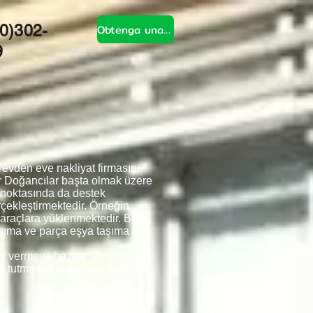
Obtenga una cotización
0)302-
9
evden eve nakliyat firmasını
r Doğancılar başta olmak üzere
 noktasında da destek
rçekleştirmektedir. Örneğin
a araçlara yüklenmektedir. Bu
taşıma ve parça eşya taşıma
ti vermeye hazırız. Doğancılar
a tutmaya çalışıyoruz. Bizi