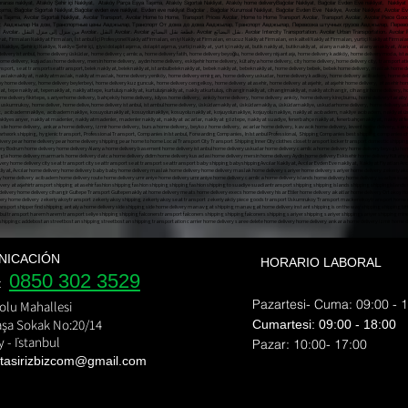
ası nakliyat, Ataköy Şehir içi Nakliyat, Ataköy Parça Eşya Taşıma, Ataköy Sigortalı Nakliyat, Ataköy home deliveryBağcılar Nakliyat, Bağcılar Evden Eve nakliyat, Nakliyat Fi
aşıma, Bağcılar Sigortalı Nakliyat,Bağcılar evden eve nakliyat, Evden eve nakliyat Bağcılar , Bağcılar Kurumsal Nakliyat, Bağcılar Evden Eve Nakliye, Avcılar Nakliyat, Avcılar E
şya Taşıma, Avcılar Sigortalı Nakliyat, Avcılar Transport, Avcılar Home to Home, Transport Prices Avcılar, Home to Home Transport Avcılar, Transport Avcılar, Avcılar Piece Good
ар Транспорт, Авджылар На дом, Транспортные цены Авджылар, Транспорт От дома до дома Авджылар, Транспорт Авджылар, Перевозка штучных грузов Авджылар, Пе
Транспортировка штучных грузов Авджылар, Авджылар застрахованный транспорт,t، أسعار النقل Avcılar، من منزل إلى منزل النقل Avcılar، النقل Avcılar، Avcılar قطعة نقل البضائع، Avcılar نقل البضائع، Avcılar Intercity Transp
NICACIÓN
HORARIO LABORAL
0850 302 3529
e:
Pazartesi- Cuma: 09:00 - 
olu Mahallesi
şa Sokak No:20/14
​​Cumartesi: 09:00 - 18:00
 - İstanbul
​Pazar: 10:00- 17:00
 tasirizbizcom
@gmail.com
nı shipping bomonti nakliyat bülent nakliyat ekim nakliyat ev taşıma evden eve nakliyat fiyat eve nakliyat fulya nakliye fulya nakliyeci gayretepe nakliyat gayrettepe nakliyat
rı esentepe ortaköy nakliyat üsküdar nakliye Şişli evden eve nakliyat şehir içi nakliye şehirler arası nakliyat şişli ev taşıma şişli nakliyat şişli nakliye nakliyat fulya nak
e Mecidiyeköy Transport Mediciyeköy Transport Moving State Transport Uskudar Transport Companies Esentepe Ortakoy Transport Uskudar Transport Sisli Home To Home Transpo
şırız, taşıma biz, bz ta, biz tas, biz taşirız, biz taşiriz.com.