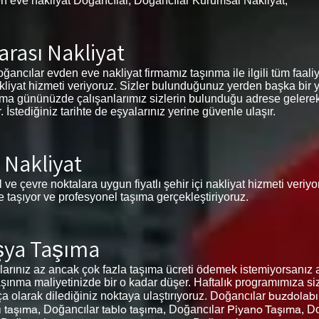
n eve nakliyat Doğancılar, Doğancılar Kurumsal Nakliyat,
arası Nakliyat
ancılar evden eve nakliyat firmamız taşınma ile ilgili tüm faaliyet
akliyat hizmeti veriyoruz. Sizler bulunduğunuz yerden başka bir 
şınma gününüzde çalışanlarımız sizlerin bulunduğu adrese gelerek
stediğiniz tarihte de eşyalarınız yerine güvenle ulaşır.
 Nakliyat
 ve çevre noktalara uygun fiyatlı şehir içi nakliyat hizmeti veriy
de taşıyor ve profesyonel taşıma gerçekleştiriyoruz.
şya Taşıma
rınız az ancak çok fazla taşıma ücreti ödemek istemiyorsanız a
şınma maliyetinizde bir o kadar düşer. Haftalık programımıza siz
buzdolabı
ça olarak dilediğiniz noktaya ulaştırıyoruz.
Doğancılar
 taşıma,
tablo taşıma,
Piyano Taşıma,
Doğancılar
Doğancılar
Do