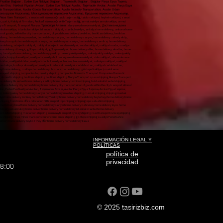
yatları Bağcılar , Evden Eve Nakliyat Bağcılar , Taşımacılık Bağcılar , Bağcılar Parça Eşya Taşıma,
vden Eve, Nakliyat Fiyatları Avcılar, Evden Eve Nakliyat Avcılar, Taşımacılık Avcılar, Avcılar Parça Eşya
s Transportation, Avcılar Goods Transportation, Avcılar Intercity Transportation, Avcılar Urban
ревозка грузов Авджылар, Междугородние перевозки Авджылар, Городские перевозки Авджылар,
ortation، Avcılar Urban Transportation، Avcılar Piece Item Transport،,
sanateseri taşımacılığı, tablo taşımacılığı, tablo nakliyesi, heykel nakliyesi, sanat eseritaşımacılığı sanat eseri nakliyesi, sanateseri nakliyesi, Hijyenik nakliyat, İstanbul İçi Profesyonel Nakliyat, Firmaları Nakliyat Firmaları, İstanbul İçi Profesyonel NakliyatFirmaları, en iyi Nakliyat Firmaları, en ucuz Nakliyat Firmaları, en kaliteli Nakliyat Firmaları, yurtiçi Nakliyat Firmaları, yurt içi Nakliyat Firmaları, AntikaTaşımacılığı, AntikTaşımacılığı, armut nakliye armutnakliye, armut evden eve nakliyat, armut evdeneve nakliyat, armut evden evenakliyat, nakliyat armut evden eve, Şehiriçi Nakliye, Şehir içi Nakliye, Nakliye Şehir içi, giysi dolaplı taşıma, dolaplı taşıma, yurtiçi nakliyat, yurt içi nakliyat, butik nakliyat, butiknakliyat, alanya nakliyat, alanyanakliyat, Alanya Transport, Transport Alanya, Транспорт Алании, alanya evden eve nakliyat, Доставка на дом в Алании, Alanya home delivery, bodrum home delivery, home delivery Alanya, home delivery bodrum, home delivery istanbul, home delivery üsküdar, home delivery çamlıca, home delivery fatih, home delivery beyoğlu, home delivery nişantaşı, home delivery kadıköy, home delivery moda, istanbula nakliye, istanbulanakliye, istanbula nakliyat, istanbul nakliye, antalya home delivery, ankara home delivery, mugla home delivery, muğla home delivery, marmaris home delivery, datça home delivery, didim home delivery, kuşadası home delivery, mersin home delivery, aydın home delivery, eskişehir home delivery, kütahya home delivery, city ​​home delivery​​, home delivery city, transportation of goods, within the city transportation, of goods​​home delivery besiktas, ​​besiktas delivery, besiktas home delivery, home delivery taksim, taksim home delivery, homedelivery city, ​​seat transport, city ​​seattransport​​, seat transport​​seattransport, belek nakliyat, beleknakliyat, istanbulbeleknakliyat, bebek nakliyat, bebeknakliyat, home delivery bebek, bebek home delivery, maslak home delivery, home delivery maslak, home delivery sariyer, home delivery sarıyer, home delivery zekeriyaköy, zekeriyakoy home delivery, sariyer home delivery, sanathırsızı, sanattaşıma firması, maslak nakliyat, maslaknakliyat, nakliyatmaslak, nakliyat maslak, home delivery yeniköy, home delivery emirgan, home delivery uskudar, home delivery kadikoy, home delivery acibadem, home delivery kosuyolu home delivery ümraniye, home delivery umraniye, home delivery camlica, home delivery adalar, home delivery atakoy, home delivery suadiye, suadiye home delivery, yeniköy home delivery, yenikoy home delivery, home delivery beylerbeyi, home delivery kuzguncuk, home delivery cengelkoy, home delivery atasehir, home delivery ataşehir, ataşehir home delivery, atasehir home delivery, ataşehirnakliyat, nakliyat ataşehir, moda nakliyat, modanakliyat, nakliyat moda, suadiye nakliyat, suadiyenakliyat, nakliyat, nakliyat adalar, nakliyat, nakliyatadalar evden, nakliyat ofis, nakliyat, tepe nakliyat, tepenakliyat, nakliyattepe, kurtuluş nakliyat, kurtuluşnakliyat, nakliyatkurtuluş, cihangir nakliyat, cihangirnakliyat, nakliyatcihangir, cihangir home delivery, home delivery cihangir, gültepe nakliyat, gültepenakliyat, home delivery etiler, home delivery akatlar, home delivery hisar, etiler home delivery, akatlar home delivery, ortaköy home delivery, fikirtepe home delivery, home delivery fikirtepe, sariyerhome delivery, bahçeköy home delivery, kilyos home delivery, arıköy home delivery, home delivery arıköy, home delivery kireçburnu, home delivery tarabya, tarabya home delivery, home delivery yenikoy, zekeriyaköynakliye, zekeriyaköy nakliye, zekeriyaköy koltuk taşıma, zekeriyaköy parça eşya taşıma, uskumruköy nakliyat, uskumruköynakliye, home delivery uskumrukoy, home deliver, home delive, home delivery istanbul, istambul home delivery, üsküdarnakliyat, üsküdarnakliya, üsküdarnakliye, uskudarhome delivery, home delivery uskuda, koşuyolunakliyat, nakliyatcı, nakliyebul, antalya evden eve nakliyat, side nakliyat, side evden eve nakliyat, manavgat nakliyat, manavgat evden eve nakliyat, anı nakliyat yolda, anınakliyat, aninakliyat, acıbademnakliye, acıbadem nakliye, kosuyolunakliyat, kosuyolunakliye, kosuyolu nakliyat, koşuyolunakliye, koşuyolu nakliye, nakliyat acıbadem, nakliye acıbadem, nakliyat üsküdar, nakliyeüsküdar, nakliyatistanbul, nakliyat harem, harem nakliyat, selimiye nakliyat, nakliyat selimiye, doğancılarnakliyat, doğancılar nakliyat, nakliyat doğancılar, nakliyat sarıyer, nakliye sarıyer, nakliyesarıyer, nakliyat madenler, nakliyatmadenler, madenler nakliyat, nakliyat acarlar, nakliyat göztepe, nakliyat suadiye, fenerbahçe nakliyat, fenerbahçenakliyat, nakliyat fenerbahçe, kızıltoprak nakliyat, nakliyat kızıltoprak, nakliyat caddebostan, nakliyatcaddebostan, caddebostannakliyat, caddebostan nakliyat, transportation carrier home delivery, sariyer home delivery, sile home delivery, ankara home delivery, izmir home delivery, bursa home delivery, beykoz home delivery, acarlar home delivery, kavacık home delivery, levent home delivery, sanayi home delivery, maltepe home delivery, bostancı home delivery, göztepe Nakliyeci, mainframe transportation, table transport, table shipping, sculpture transport, art work transport, artwork shipping, artwork shipping, hygienic transport, Professional Transport, Companies in Istanbul, Forwarding Companies, In Istanbul Professional, Shipping Companies best shipping companies cheapest shipping companies top quality shipping companies Domestic Transport Companies Domestic Transport Companies Antiques Transportation antique transport pear shipping pear shipping pear home delivery pear home delivery pear home delivery shipping pear home to home Local Transport City Transport Shipping Inner City clothes closet transport locker transport domestic shipping domestic shipping boutique shipping boutique shipping Alanya Transport spaceshipping Alanya Transport Transport Alanya Транспорт Алании Alanya home delivery Доставка на дом в Алании Alanya home delivery Bodrum home delivery home delivery Alanya home delivery basement home delivery istanbul home delivery uskudar home delivery camlica home delivery home delivery beyoglu home delivery Nisantasi home delivery kadikoy home delivery fashion shipping to istanbul istanbul shipping shipping to istanbul istanbul shipping antalya home delivery ankara home delivery mugla home delivery mugla home delivery marmaris home delivery datca home delivery didim home delivery kusadasi home delivery mersin home delivery Aydin home delivery Eskisehir home delivery Kütahya Home Delivery city ​​home delivery home delivery city transportation of goods within the city transportation of goods home delivery besiktas besiktas delivery besiktas home delivery home delivery taxi Taksim Home Delivery home delivery city ​​seat transport city ​​seattransport seat transport seattransport baby shipping babyshippingAvcılar Nakliyat, Avcılar Evden Eve nakliyat, Nakliyat Fiyatları Avcılar , Evden Eve Nakliyat Avcılar , Taşımacılık Avcılar, Avcılar Parça Eşya Taşıma, Avcılar Eşya taşıma, Avcılar Şehirlerarası nakliyat, Bağcılar Şehir içi Nakliyat, Bağcılar Parça Eşya Taşıma, Avcılar Sigortalı Nakliyat, Avcılar home delivery home delivery baby baby home delivery maslak home delivery home delivery maslak home delivery sariyer home delivery sariyer home delivery zekeriyakoy zekeriyakoy home delivery sariyer home delivery maslak shipping maslak shipping shippingmaslak shipping maslak home delivery Yenikoy home delivery emirgan home delivery uskudar home delivery kadikoy home delivery acibadem home delivery route home delivery umraniye home delivery umraniye home delivery camlica home delivery islands home delivery home delivery suadiye suadiye home delivery Yenikoy Home Delivery Yenikoy home delivery home delivery beylerbeyi home delivery home delivery cengelkoy home delivery atasehir home delivery atasehir Atasehir home delivery atasehir home delivery ataşehirtransport shipping atasehir fashion shipping fashion shipping shipping fashion shipping to suadiye suadiantransport shipping shipping islands shipping shippingislands shipping from home office relocation hill transport top shipping shippingtepe salvation shipping salvationshipping shippingliberation cihangir shipping cihangirtransport transporterhangir cihangir home delivery home delivery cihangir Gultepe Transport Gultepenakliyat home delivery meats home delivery execs home delivery hisar Etiler home delivery akatlar home delivery Ortakoy Home Delivery Idea Home Delivery home delivery sariyerhome delivery bahcekoy home delivery kiyos home delivery arikoy home delivery home delivery arikoy home delivery home delivery tarabya tarabya home delivery home delivery zekeriyakoytransport zekeriyakoy shipping zekeriyakoy seat transport zekeriyaköy piece goods transport Uskumrukoy Transport mackerelkoytransport home delivery uskumrukoy home deliver home delivery home delivery istanbul istanbul home delivery Uskudartransport Uskudarnakliya Uskudarshipping uskudarhome delivery home delivery uskuda runwaytransport shipper find shipping antalya home delivery side shipping side home delivery manavgat shipping manavgat home delivery instant shipping is on the way shipping shipping bitterbademshipping macaroon shipping kosuwaytransport by wayshipping road transport runwayshipping runway shipping shipping macaroon shipping macaroon transport uskudar shippinguskudar shippingistanbul transport harem harem transport seliye shipping shipping falconerstransport falconers shipping shipping falconers shipping sariyer shipping sariyer shippingsariyer shipping mines shippingmines mines transport courier companies shipping goztepe shipping suadiye Fenerbahce Transport fenerbahce shipping transport fene
INFORMACIÓN LEGAL Y
POLÍTICAS
política de
privacidad
18:00
© 2025 tasirizbiz.com
liyat sisli house-to-home transport ANI TAŞIMACILIK sudden moment home moment cargo moment transportation
rt Inner City Transport Intercity Transport Sisli Home Transport Sisli Transport Sisli Transport Prices,