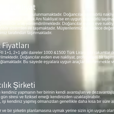
lü Nakliyat
sansör sistemleri bulunmamaktadır. Doğancılar asansörlü nakliya
ep etmektedir. Ancak Anı Nakliyat ise en uygun asansörlü taşımac
içerisinde araç yönlendirilmektedir. Doğancılar evden eve nakliyat
ansör sistemleri ile taşımaktadır. Müşterilerimiz ise sadece değe
miz tarafından taşınmaktadır.
Fiyatları
 2+1 gibi daireler 1000 &1500 Türk Lirası gibi rakamlar ile
tirilmektedir. Doğancılar evden eve nakliyat, profesyonel bir taşı
ağlamaktadır. Bu sayede eşyalara uygun araçlar belirlenmekte v
lık Şirketi
kendiniz yapmanın her birinin kendi avantajları ve dezavantajlar
 gün stresi ve fiziksel emeği kendinizden uzaklaştırabilir.
, işi kendiniz yapmış olmanızdan genellikle daha kısa bir süre alı
e bir şirketin planlamasına uymak yerine sizin için uygun ola