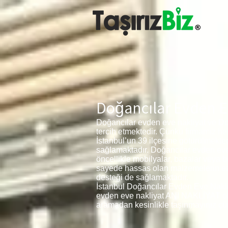
Doğancılar Evden E
Doğancılar evden eve nakliyat ve Do
tercih etmektedir. Çünkü firmamız h
İstanbul’un 39 ilçesine götürülmekt
sağlamaktadır. Doğancılar evden eve n
öncellikle mobilyalar, bazalar veya 
sayede hassas olan malzemelerin ezil
desteği de sağlamaktadır.
İstanbul Doğancılar Evden Eve Nakliya
evden eve nakliyat ANI NAKLİYAT olarak
aramadan kesinlikle taşınmayınız çün