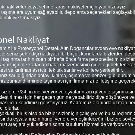
k nakliyeler veya şehirler arası nakliyeler için yanınızdayız.
 taşımalara uyum sağlayabilir, depolama seçenekleri sağlayabilir,
 o nakliye firmasıyız.
onel Nakliyat
mız İle Profesyonel Destek Alın Doğancılar evden eve nakliyat 
 isterseniz şehir dışı nakliyat gibi birçok konularda bizlerden deste
i taşınma tarihinizden bir hafta önce firma personellerimiz sizl
eşyalarınız için ne kadar ambalaj malzemesinin gideceği belirlene
ve kırılmaması için tek tek sarılır ve kolilere yerleştirilir.
arınız sarıldığından dolayı kırılma, aşınma ve benzeri gibi duru
ğiniz zaman diliminde taşınması için firmamız ile iletişime geçere
le sizlere 7/24 hizmet veriyor ve eşyalarınızın güvenle taşınmas
kleştirilmesi için her geçen gün ne yapabiliriz diye düşünüyor v
ması için kendimizi geliştiriyoruz. Kadromuz alanında uzman pe
ı olurlar.
kkatli bir iş olsa da bizler sizler için çalışıyor ve bu süreçler
ında eşyalarınızın hangi yerlere yerleştirileceğini bizlere söyleyer
arınızı araçlara yükledikten sonra kurulum hizmeti de veriyoruz ve