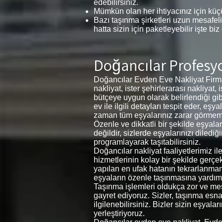
edebilirsiniz.
Mümkün olan her ihtiyacınız için küçü
Bazı taşınma şirketleri uzun mesafeli
hatta sizin için paketleyebilir işte biz
Doğancılar Profesy
Doğancılar Evden Eve Nakliyat Firma
nakliyat, ister şehirlerarası nakliyat,
bütçeye uygun olarak belirlendiği gib
ev ile ilgili detayları tespit eder, 
zaman tüm eşyalarınız zarar görmemesi 
Özenle ve dikkatli bir şekilde eşyal
değildir, sizlerde eşyalarınızı diledi
programlayarak taşıtabilirsiniz.
Doğancılar nakliyat faaliyetlerimiz i
hizmetlerinin kolay bir şekilde gerçe
yapılan en ufak hatanın tekrarlanma
eşyaların özenle taşınmasına yardımc
Taşınma işlemleri oldukça zor ve meşa
gayret ediyoruz. Sizler, taşınma esnas
ilgilenebilirsiniz. Bizler sizin eşyal
yerleştiriyoruz.