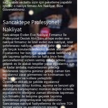
sağlayabilir ve hatta sizin için paketleme yapabilir
işte biz o nakliye firması Anı Nakliyat. Bize
Güvenebilirsiniz.
Sancaktepe Profesyonel
Nakliyat
Sancaktepe Evden Eve Nakliyat Firmamız İle
Profesyonel Destek Alın Sancaktepe evden eve
nakliyat firmamız ile ister evden eve nakliyat, ister
şehirlerarası nakliyat, isterseniz şehir dışı nakliyat
gibi birçok konularda bizlerden destek alabilirsiniz.
Fiyatlarımız her bütçeye uygun olarak belirlendiği
gibi taşınma tarihinizden bir hafta önce firma
personellerimiz sizlerin vermiş olduğu adrese
gelerek ev ile alakalı tespitler yapar eşyalarınız için
ne kadar ambalaj malzemesinin gideceği
belirlenerek taşınma gününüz geldiği zaman tüm
eşyalarınız zarar görmemesi ve kırılmaması için
tek tek sarılır ve kolilere yerleştirilir.
Özenle ve dikkatli bir şekilde eşyalarınız
sarıldığından dolayı kırılma, aşınma ve benzeri gibi
durumlarla karşılaşmanız mümkün değildir sizlerde
eşyalarınızın dilediğiniz zaman diliminde taşınması
için firmamız ile iletişime geçerek taşınma
işlemlerinizi programlayarak taşıtabilirsiniz.
Sancaktepe nakliyat faaliyetlerimiz ile sizlere 7/24
hizmet veriyor ve eşyalarınızın güvenle