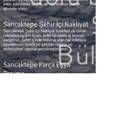
eder. İstediğiniz tarihte de eşyalarınız yerine
güvenle ulaşır.
Sancaktepe Şehir İçi Nakliyat
Sancaktepe Şehir İçi Nakliyat İstanbul ve çevre
noktalara uygun fiyatlı şehir içi nakliyat hizmeti
veriyoruz. Şehir içinde mevcut olan her noktaya
eşyalarınızı özenli bir şekilde taşıyor ve
profesyonel taşıma gerçekleştiriyoruz.
Sancaktepe Parça Eşya
Taşıma
Sancaktepe Parça Eşya Taşıma Eşyalarınız az
ancak çok fazla taşıma ücreti ödemek
istemiyorsanız aradığınız adres firmamız. Sizlerin
ne kadar az eşyanız varsa taşınma maliyetinizde
bir o kadar düşer. Haftalık programımıza sizlerin
eşyalarını da ekleyerek en az 1 hafta içerisinde
eşyalarınızı parça olarak dilediğiniz noktaya
ulaştırıyoruz. Sancaktepe
buzdolabı taşıma,
Sancaktepe
koltuk taşıma,
Sancaktepe
çamaşır
makinası taşıma,
Sancaktepe
tablo taşıma,
Sancaktepe
Piyano Taşıma,
Sancaktepe
Dolap
Taşıma,
Sancaktepe
bulaşık makinesi taşıma,