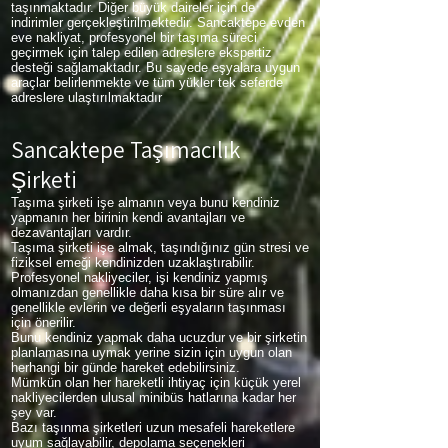
taşınmaktadır. Diğer büyük daireler için de
indirimler gerçekleştirilmektedir. Sancaktepe evden
eve nakliyat, profesyonel bir taşıma süreci
geçirmek için talep edilen adreslere ekspertiz
desteği sağlamaktadır. Bu sayede eşyalara uygun
araçlar belirlenmekte ve tüm yükler tek seferde
adreslere ulaştırılmaktadır
Sancaktepe Taşımacılık
Şirketi
Taşıma şirketi işe almanın veya bunu kendiniz
yapmanın her birinin kendi avantajları ve
dezavantajları vardır.
Taşıma şirketi işe almak, taşındığınız gün stresi ve
fiziksel emeği kendinizden uzaklaştırabilir.
Profesyonel nakliyeciler, işi kendiniz yapmış
olmanızdan genellikle daha kısa bir süre alır ve
genellikle evlerin ve değerli eşyaların taşınması
için önerilir.
Bunu kendiniz yapmak daha ucuzdur ve bir şirketin
planlamasına uymak yerine sizin için uygun olan
herhangi bir günde hareket edebilirsiniz.
Mümkün olan her hareketli ihtiyaç için küçük yerel
nakliyecilerden ulusal minibüs hatlarına kadar her
şey var.
Bazı taşınma şirketleri uzun mesafeli hareketlere
uyum sağlayabilir, depolama seçenekleri