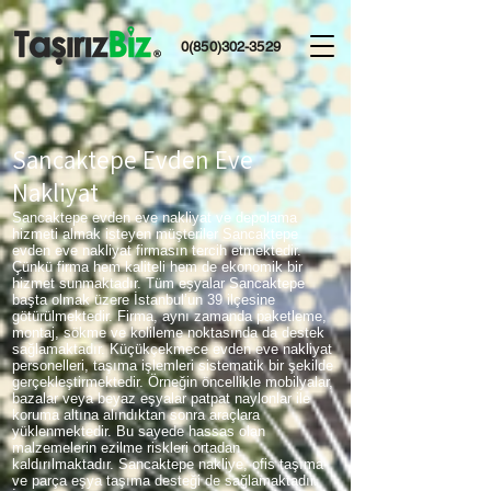
0(850)302-3529
Sancaktepe Evden Eve
Nakliyat
Sancaktepe evden eve nakliyat ve depolama
hizmeti almak isteyen müşteriler Sancaktepe
evden eve nakliyat firmasın tercih etmektedir.
Çünkü firma hem kaliteli hem de ekonomik bir
hizmet sunmaktadır. Tüm eşyalar Sancaktepe
başta olmak üzere İstanbul’un 39 ilçesine
götürülmektedir. Firma, aynı zamanda paketleme,
montaj, sökme ve kolileme noktasında da destek
sağlamaktadır. Küçükçekmece evden eve nakliyat
personelleri, taşıma işlemleri sistematik bir şekilde
gerçekleştirmektedir. Örneğin öncellikle mobilyalar,
bazalar veya beyaz eşyalar patpat naylonlar ile
koruma altına alındıktan sonra araçlara
yüklenmektedir. Bu sayede hassas olan
malzemelerin ezilme riskleri ortadan
kaldırılmaktadır. Sancaktepe nakliye, ofis taşıma
ve parça eşya taşıma desteği de sağlamaktadır.