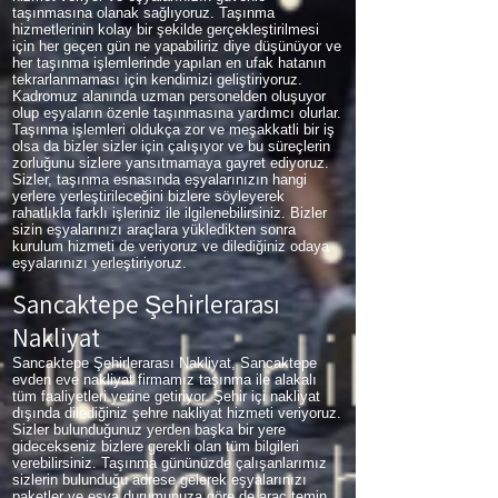
taşınmasına olanak sağlıyoruz. Taşınma
hizmetlerinin kolay bir şekilde gerçekleştirilmesi
için her geçen gün ne yapabiliriz diye düşünüyor ve
her taşınma işlemlerinde yapılan en ufak hatanın
tekrarlanmaması için kendimizi geliştiriyoruz.
Kadromuz alanında uzman personelden oluşuyor
olup eşyaların özenle taşınmasına yardımcı olurlar.
Taşınma işlemleri oldukça zor ve meşakkatli bir iş
olsa da bizler sizler için çalışıyor ve bu süreçlerin
zorluğunu sizlere yansıtmamaya gayret ediyoruz.
Sizler, taşınma esnasında eşyalarınızın hangi
yerlere yerleştirileceğini bizlere söyleyerek
rahatlıkla farklı işleriniz ile ilgilenebilirsiniz. Bizler
sizin eşyalarınızı araçlara yükledikten sonra
kurulum hizmeti de veriyoruz ve dilediğiniz odaya
eşyalarınızı yerleştiriyoruz.
Sancaktepe Şehirlerarası
Nakliyat
Sancaktepe Şehirlerarası Nakliyat, Sancaktepe
evden eve nakliyat firmamız taşınma ile alakalı
tüm faaliyetleri yerine getiriyor. Şehir içi nakliyat
dışında dilediğiniz şehre nakliyat hizmeti veriyoruz.
Sizler bulunduğunuz yerden başka bir yere
gidecekseniz bizlere gerekli olan tüm bilgileri
verebilirsiniz. Taşınma gününüzde çalışanlarımız
sizlerin bulunduğu adrese gelerek eşyalarınızı
paketler ve eşya durumunuza göre de araç temin