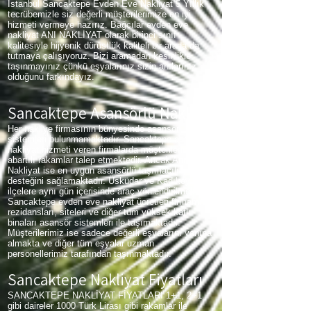
İstanbul Sancaktepe Evden Eve Nakliyat 5 Yıllık
tecrübemizle siz değerli müşterilerimize en iyi
hizmeti vermeye hazırız. Bağcılar evden eve
nakliyat ANI NAKLİYAT olarak birinci sınıf
kalitesiyle hijyenik dürüstlük kaliteli bir arada da
tutmaya çalışıyoruz. Bizi aramadan kesinlikle
taşınmayınız çünkü eşyalarınız sizin anılarınız
olduğunu farkındayız.
Sancaktepe Asansörlü Nakliyat
Her nakliye firmasının bünyesinde asansör
sistemleri bulunmamaktadır. Sancaktepe asansörlü
nakliyat hizmeti veren firmalarda müşterilerinden
abartılı rakamlar talep etmektedir. Ancak Anı
Nakliyat ise en uygun asansörlü taşımacılık
desteğini sağlamaktadır. Üsküdar ve Kadıköy gibi
ilçelere aynı gün içerisinde araç yönlendirilmektedir.
Sancaktepe evden eve nakliyat ücretleri firmamız
rezidansları, siteleri ve diğer tüm yüksek katlı
binaları asansör sistemleri ile taşımaktadır.
Müşterilerimiz ise sadece değerli eşyalarını yanına
almakta ve diğer tüm eşyalar uzman
personellerimiz tarafından taşınmaktadır.
Sancaktepe Nakliyat Fiyatları
SANCAKTEPE NAKLİYAT FİYATLARI 1+1, 2+1
gibi daireler 1000 Türk Lirası gibi rakamlar ile