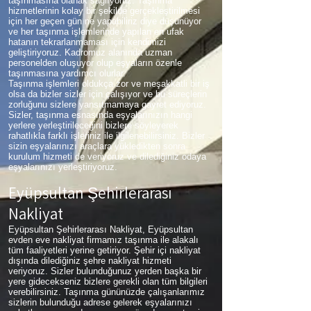
taşınmasına olanak sağlıyoruz. Taşınma
hizmetlerinin kolay bir şekilde gerçekleştirilmesi
için her geçen gün ne yapabiliriz diye düşünüyor
ve her taşınma işlemlerinde yapılan en ufak
hatanın tekrarlanmaması için kendimizi
geliştiriyoruz. Kadromuz alanında uzman
personelden oluşuyor olup eşyaların özenle
taşınmasına yardımcı olurlar.
Taşınma işlemleri oldukça zor ve meşakkatli bir iş
olsa da bizler sizler için çalışıyor ve bu süreçlerin
zorluğunu sizlere yansıtmamaya gayret ediyoruz.
Sizler, taşınma esnasında eşyalarınızın hangi
yerlere yerleştirileceğini bizlere söyleyerek
rahatlıkla farklı işleriniz ile ilgilenebilirsiniz. Bizler
sizin eşyalarınızı araçlara yükledikten sonra
kurulum hizmeti de veriyoruz ve dilediğiniz odaya
eşyalarınızı yerleştiriyoruz.
Eyüpsultan Şehirlerarası
Nakliyat
Eyüpsultan Şehirlerarası Nakliyat, Eyüpsultan
evden eve nakliyat firmamız taşınma ile alakalı
tüm faaliyetleri yerine getiriyor. Şehir içi nakliyat
dışında dilediğiniz şehre nakliyat hizmeti
veriyoruz. Sizler bulunduğunuz yerden başka bir
yere gidecekseniz bizlere gerekli olan tüm bilgileri
verebilirsiniz. Taşınma gününüzde çalışanlarımız
sizlerin bulunduğu adrese gelerek eşyalarınızı