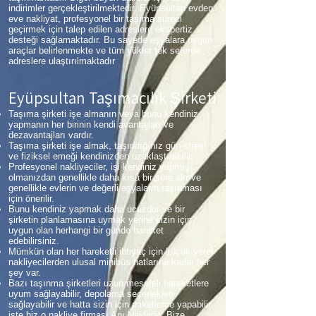
indirimler gerçekleştirilmektedir. Eyüpsultan evden
eve nakliyat, profesyonel bir taşıma süreci
geçirmek için talep edilen adreslere ekspertiz
desteği sağlamaktadır. Bu sayede eşyalara uygun
araçlar belirlenmekte ve tüm yükler tek seferde
adreslere ulaştırılmaktadır
Eyüpsultan Taşımacılık Şirketi
Taşıma şirketi işe almanın veya bunu kendiniz
yapmanın her birinin kendi avantajları ve
dezavantajları vardır.
Taşıma şirketi işe almak, taşındığınız gün stresi
ve fiziksel emeği kendinizden uzaklaştırabilir.
Profesyonel nakliyeciler, işi kendiniz yapmış
olmanızdan genellikle daha kısa bir süre alır ve
genellikle evlerin ve değerli eşyaların taşınması
için önerilir.
Bunu kendiniz yapmak daha ucuzdur ve bir
şirketin planlamasına uymak yerine sizin için
uygun olan herhangi bir günde hareket
edebilirsiniz.
Mümkün olan her hareketli ihtiyaç için küçük yerel
nakliyecilerden ulusal minibüs hatlarına kadar her
şey var.
Bazı taşınma şirketleri uzun mesafeli hareketlere
uyum sağlayabilir, depolama seçenekleri
sağlayabilir ve hatta sizin için paketleme yapabilir
işte biz o nakliye firması Anı Nakliyat. Bize