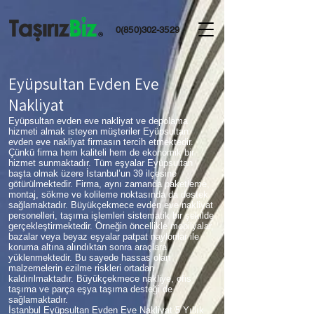
0(850)302-3529
Eyüpsultan Evden Eve
Nakliyat
Eyüpsultan evden eve nakliyat ve depolama
hizmeti almak isteyen müşteriler Eyüpsultan
evden eve nakliyat firmasın tercih etmektedir.
Çünkü firma hem kaliteli hem de ekonomik bir
hizmet sunmaktadır. Tüm eşyalar Eyüpsultan
başta olmak üzere İstanbul’un 39 ilçesine
götürülmektedir. Firma, aynı zamanda paketleme,
montaj, sökme ve kolileme noktasında da destek
sağlamaktadır. Büyükçekmece evden eve nakliyat
personelleri, taşıma işlemleri sistematik bir şekilde
gerçekleştirmektedir. Örneğin öncellikle mobilyalar,
bazalar veya beyaz eşyalar patpat naylonlar ile
koruma altına alındıktan sonra araçlara
yüklenmektedir. Bu sayede hassas olan
malzemelerin ezilme riskleri ortadan
kaldırılmaktadır. Büyükçekmece nakliye, ofis
taşıma ve parça eşya taşıma desteği de
sağlamaktadır.
İstanbul Eyüpsultan Evden Eve Nakliyat 5 Yıllık