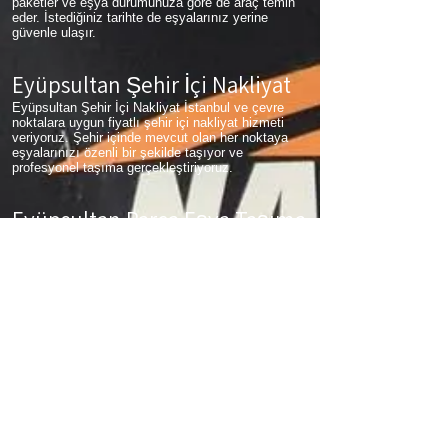
paketler ve eşya durumunuza göre de araç temin
eder. İstediğiniz tarihte de eşyalarınız yerine
güvenle ulaşır.
Eyüpsultan Şehir İçi Nakliyat
Eyüpsultan Şehir İçi Nakliyat İstanbul ve çevre
noktalara uygun fiyatlı şehir içi nakliyat hizmeti
veriyoruz. Şehir içinde mevcut olan her noktaya
eşyalarınızı özenli bir şekilde taşıyor ve
profesyonel taşıma gerçekleştiriyoruz.
Eyüpsultan Parça Eşya Taşıma
Eyüpsultan Parça Eşya Taşıma Eşyalarınız az
ancak çok fazla taşıma ücreti ödemek
istemiyorsanız aradığınız adres firmamız. Sizlerin
ne kadar az eşyanız varsa taşınma maliyetinizde
bir o kadar düşer. Haftalık programımıza sizlerin
eşyalarını da ekleyerek en az 1 hafta içerisinde
eşyalarınızı parça olarak dilediğiniz noktaya
ulaştırıyoruz.
Eyüpsultan
koltuk taşıma,
Eyüpsultan
çamaşır
makinası taşıma,
Eyüpsultan
tablo taşıma,
Eyüpsultan
Piyano Taşıma,
Eyüpsultan
Dolap
Taşıma,
Eyüpsultan
bulaşık makinesi taşıma,
Eyüpsultan
parça taşıma, eşya taşıma
Eyüpsultan
hizmetlerimiz devam etmektedir.