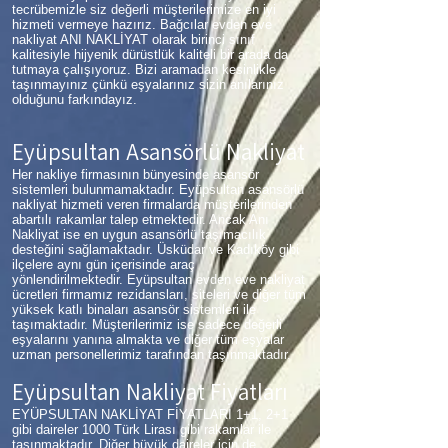
tecrübemizle siz değerli müşterilerimize en iyi
hizmeti vermeye hazırız. Bağcılar evden eve
nakliyat ANI NAKLİYAT olarak birinci sınıf
kalitesiyle hijyenik dürüstlük kaliteli bir arada da
tutmaya çalışıyoruz. Bizi aramadan kesinlikle
taşınmayınız çünkü eşyalarınız sizin anılarınız
olduğunu farkındayız.
Eyüpsultan Asansörlü Nakliyat
Her nakliye firmasının bünyesinde asansör
sistemleri bulunmamaktadır. Eyüpsultan asansörlü
nakliyat hizmeti veren firmalarda müşterilerinden
abartılı rakamlar talep etmektedir. Ancak Anı
Nakliyat ise en uygun asansörlü taşımacılık
desteğini sağlamaktadır. Üsküdar ve Kadıköy gibi
ilçelere aynı gün içerisinde araç
yönlendirilmektedir. Eyüpsultan evden eve nakliyat
ücretleri firmamız rezidansları, siteleri ve diğer tüm
yüksek katlı binaları asansör sistemleri ile
taşımaktadır. Müşterilerimiz ise sadece değerli
eşyalarını yanına almakta ve diğer tüm eşyalar
uzman personellerimiz tarafından taşınmaktadır.
Eyüpsultan Nakliyat Fiyatları
EYÜPSULTAN NAKLİYAT FİYATLARI 1+1, 2+1
gibi daireler 1000 Türk Lirası gibi rakamlar ile
taşınmaktadır. Diğer büyük daireler için de