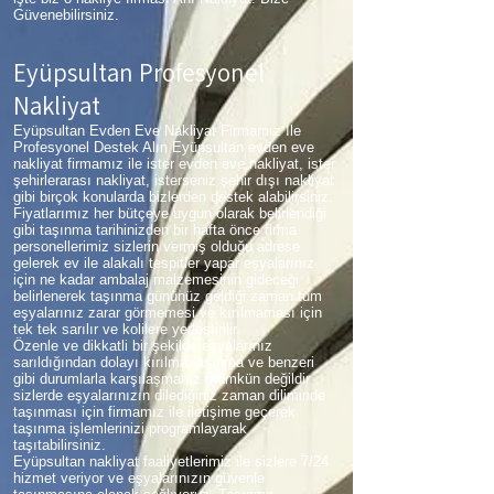
Güvenebilirsiniz.
Eyüpsultan Profesyonel
Nakliyat
Eyüpsultan Evden Eve Nakliyat Firmamız İle
Profesyonel Destek Alın Eyüpsultan evden eve
nakliyat firmamız ile ister evden eve nakliyat, ister
şehirlerarası nakliyat, isterseniz şehir dışı nakliyat
gibi birçok konularda bizlerden destek alabilirsiniz.
Fiyatlarımız her bütçeye uygun olarak belirlendiği
gibi taşınma tarihinizden bir hafta önce firma
personellerimiz sizlerin vermiş olduğu adrese
gelerek ev ile alakalı tespitler yapar eşyalarınız
için ne kadar ambalaj malzemesinin gideceği
belirlenerek taşınma gününüz geldiği zaman tüm
eşyalarınız zarar görmemesi ve kırılmaması için
tek tek sarılır ve kolilere yerleştirilir.
Özenle ve dikkatli bir şekilde eşyalarınız
sarıldığından dolayı kırılma, aşınma ve benzeri
gibi durumlarla karşılaşmanız mümkün değildir
sizlerde eşyalarınızın dilediğiniz zaman diliminde
taşınması için firmamız ile iletişime geçerek
taşınma işlemlerinizi programlayarak
taşıtabilirsiniz.
Eyüpsultan nakliyat faaliyetlerimiz ile sizlere 7/24
hizmet veriyor ve eşyalarınızın güvenle