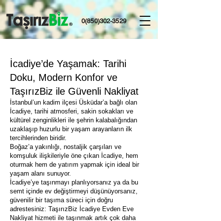
0(850)302-3529
İcadiye’de Yaşamak: Tarihi
Doku, Modern Konfor ve
TaşırızBiz ile Güvenli Nakliyat
İstanbul’un kadim ilçesi Üsküdar’a bağlı olan
İcadiye, tarihi atmosferi, sakin sokakları ve
kültürel zenginlikleri ile şehrin kalabalığından
uzaklaşıp huzurlu bir yaşam arayanların ilk
tercihlerinden biridir.
Boğaz’a yakınlığı, nostaljik çarşıları ve
komşuluk ilişkileriyle öne çıkan İcadiye, hem
oturmak hem de yatırım yapmak için ideal bir
yaşam alanı sunuyor.
İcadiye’ye taşınmayı planlıyorsanız ya da bu
semt içinde ev değiştirmeyi düşünüyorsanız,
güvenilir bir taşıma süreci için doğru
adrestesiniz: TaşırızBiz İcadiye Evden Eve
Nakliyat hizmeti ile taşınmak artık çok daha