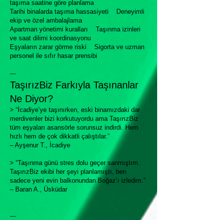
taşıma saatine göre planlama
Tarihi binalarda taşıma hassasiyeti Deneyimli
ekip ve özel ambalajlama
Apartman yönetimi kuralları Taşınma izinleri
ve saat dilimi koordinasyonu
Eşyaların zarar görme riski Sigorta ve uzman
personel ile sıfır hasar prensibi
---
TaşırızBiz Farkıyla Taşınanlar
Ne Diyor?
> “İcadiye’ye taşınırken, eski binamızdaki dar
merdivenler bizi korkutuyordu ama TaşırızBiz
tüm eşyaları asansörle sorunsuz indirdi. Hem
hızlı hem de çok dikkatli çalıştılar.”
– Ayşenur T., İcadiye
> “Taşınma günü stres dolu geçer sanmıştım.
TaşırızBiz ekibi her şeyi planlamıştı, ben
sadece yeni evin balkonundan Boğaz’ı izledim.”
– Baran A., Üsküdar
---