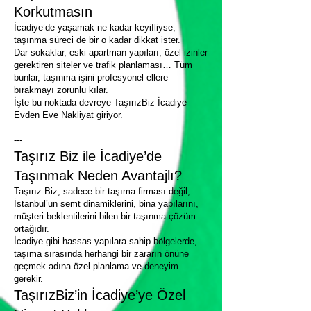
Korkutmasın
İcadiye’de yaşamak ne kadar keyifliyse,
taşınma süreci de bir o kadar dikkat ister.
Dar sokaklar, eski apartman yapıları, özel izinler
gerektiren siteler ve trafik planlaması… Tüm
bunlar, taşınma işini profesyonel ellere
bırakmayı zorunlu kılar.
İşte bu noktada devreye TaşırızBiz İcadiye
Evden Eve Nakliyat giriyor.
---
Taşırız Biz ile İcadiye’de
Taşınmak Neden Avantajlı?
Taşırız Biz, sadece bir taşıma firması değil;
İstanbul’un semt dinamiklerini, bina yapılarını,
müşteri beklentilerini bilen bir taşınma çözüm
ortağıdır.
İcadiye gibi hassas yapılara sahip bölgelerde,
taşıma sırasında herhangi bir zararın önüne
geçmek adına özel planlama ve deneyim
gerekir.
TaşırızBiz’in İcadiye’ye Özel