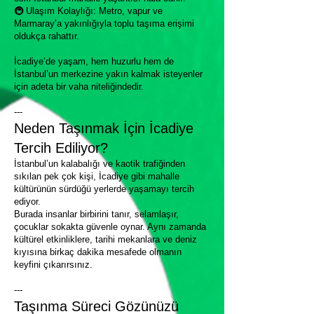
🚇 Ulaşım Kolaylığı: Metro, vapur ve
Marmaray’a yakınlığıyla toplu taşıma erişimi
oldukça rahattır.
İcadiye’de yaşam, hem huzurlu hem de
İstanbul’un merkezine yakın kalmak isteyenler
için adeta bir vaha niteliğindedir.
---
Neden Taşınmak İçin İcadiye
Tercih Ediliyor?
İstanbul’un kalabalığı ve kaotik trafiğinden
sıkılan pek çok kişi, İcadiye gibi mahalle
kültürünün sürdüğü yerlerde yaşamayı tercih
ediyor.
Burada insanlar birbirini tanır, selamlaşır,
çocuklar sokakta güvenle oynar. Aynı zamanda
kültürel etkinliklere, tarihi mekanlara ve deniz
kıyısına birkaç dakika mesafede olmanın
keyfini çıkarırsınız.
---
Taşınma Süreci Gözünüzü