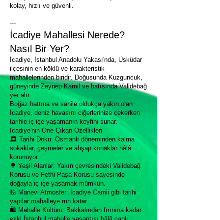
kolay, hızlı ve güvenli.
---
İcadiye Mahallesi Nerede?
Nasıl Bir Yer?
İcadiye, İstanbul Anadolu Yakası'nda, Üsküdar
ilçesinin en köklü ve karakteristik
mahallelerinden biridir. Doğusunda Kuzguncuk,
güneyinde Zeynep Kamil ve batısında Validebağ
yer alır.
Boğaz hattına ve sahile oldukça yakın olan
İcadiye, deniz havasını ciğerlerinize çekerken
tarihle iç içe yaşamanın keyfini sunar.
İcadiye'nin Öne Çıkan Özellikleri
🏛 Tarihi Doku: Osmanlı döneminden kalma
sokaklar, çeşmeler ve ahşap konaklar hâlâ
korunuyor.
🌳 Yeşil Alanlar: Yakın çevresindeki Validebağ
Korusu ve Fethi Paşa Korusu sayesinde
doğayla iç içe yaşamak mümkün.
🕌 Manevi Atmosfer: İcadiye Camii gibi tarihi
yapılar mahalleye ruh katar.
🛍 Mahalle Kültürü: Bakkalından fırınına kadar
eski İstanbul mahalle yaşantısı hâlâ canlı.