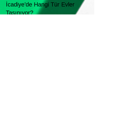
İcadiye’de Hangi Tür Evler
Taşınıyor?
İcadiye, farklı yaşam tarzlarına uygun konut
çeşitliliğiyle dikkat çeker.
TaşırızBiz olarak şu konut tiplerine özel hizmet
sunuyoruz:
🏠 Tarihi konaklar
🏢 Eski apartman daireleri
🏘 Site içinde modern daireler
🏡 Müstakil evler
🛏 Stüdyo daireler ve öğrenci evleri
Her biri için farklı taşıma stratejisi uygulanır.
Çünkü her evin yapısı, eşyaların türü ve
taşınma şekli farklıdır.
---
Taşırız Biz Fiyatlar
İcadiye taşımacılık fiyatlarımız, dairenizin
büyüklüğüne, eşyaların miktarına ve taşıma
mesafesine göre belirlenir.
Genel fiyatlar:
1+1 daire taşımacılığı: ₺15.000 – ₺19.000