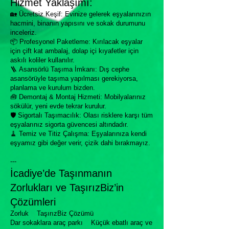
Hizmet Yaklaşımı:
🏡 Ücretsiz Keşif: Evinize gelerek eşyalarınızın
hacmini, binanın yapısını ve sokak durumunu
inceleriz.
📦 Profesyonel Paketleme: Kırılacak eşyalar
için çift kat ambalaj, dolap içi kıyafetler için
askılı koliler kullanılır.
🪜 Asansörlü Taşıma İmkanı: Dış cephe
asansörüyle taşıma yapılması gerekiyorsa,
planlama ve kurulum bizden.
🧰 Demontaj & Montaj Hizmeti: Mobilyalarınız
sökülür, yeni evde tekrar kurulur.
🛡 Sigortalı Taşımacılık: Olası risklere karşı tüm
eşyalarınız sigorta güvencesi altındadır.
🧹 Temiz ve Titiz Çalışma: Eşyalarınıza kendi
eşyamız gibi değer verir, çizik dahi bırakmayız.
---
İcadiye’de Taşınmanın
Zorlukları ve TaşırızBiz’in
Çözümleri
Zorluk TaşırızBiz Çözümü
Dar sokaklara araç parkı Küçük ebatlı araç ve