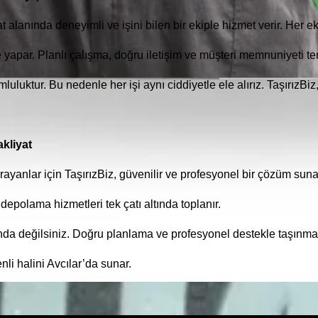
t alanında deneyimli ve işini bilen bir ekiple hizmet verir. Her e
kle yapar. Planlı çalışma, doğru iletişim ve müşteri memnuniyeti te
luluktur. Bu nedenle her işi aynı ciddiyetle ele alırız. TaşırızBiz,
kliyat
rayanlar için TaşırızBiz, güvenilir ve profesyonel bir çözüm sun
 depolama hizmetleri tek çatı altında toplanır.
nda değilsiniz. Doğru planlama ve profesyonel destekle taşınma 
nli halini Avcılar’da sunar.