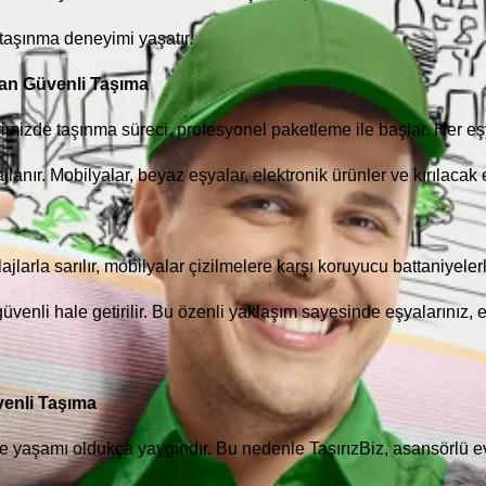
 taşınma deneyimi yaşatır.
yan Güvenli Taşıma
imizde taşınma süreci, profesyonel paketleme ile başlar. Her eş
anır. Mobilyalar, beyaz eşyalar, elektronik ürünler ve kırılacak 
lajlarla sarılır, mobilyalar çizilmelere karşı koruyucu battaniyele
üvenli hale getirilir. Bu özenli yaklaşım sayesinde eşyalarınız, e
venli Taşıma
ite yaşamı oldukça yaygındır. Bu nedenle TaşırızBiz, asansörlü e