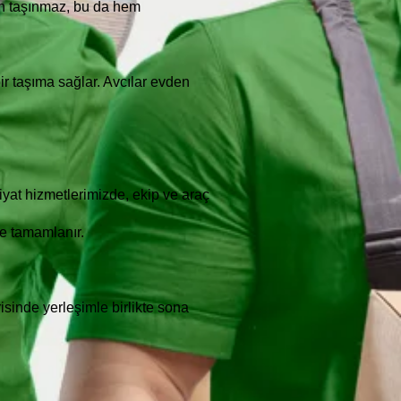
en taşınmaz, bu da hem
ir taşıma sağlar. Avcılar evden
iyat hizmetlerimizde, ekip ve araç
de tamamlanır.
sinde yerleşimle birlikte sona