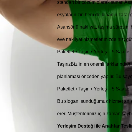
standart bir çözüm olarak sunar. As
eşyalarınızın hem de binanın zarar 
Asansörlü nakliyat, taşıma süresini 
eve nakliyat hizmetlerimizde hız, gü
Paketlet • Taşın • Yerleş – 5 Saatte
TaşırızBiz’in en önemli farklarından
planlaması önceden yapılır. Bu sayed
Paketlet • Taşın • Yerleş – 5 Saatte
Bu slogan, sunduğumuz hizmet anlayı
erer. Müşterilerimiz için zaman kayb
Yerleşim Desteği ile Anahtar Tesl