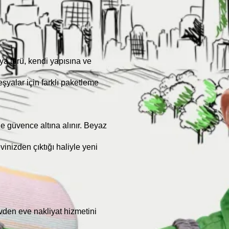
ya türü, kendi yapısına ve
eşyalar için farklı paketleme
rle güvence altına alınır. Beyaz
vinizden çıktığı haliyle yeni
vden eve nakliyat hizmetini