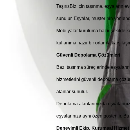
TaşırızBiz için taşınma, eşyaların e
sunulur. Eşyalar, müşterinin yönlend
Mobilyalar kuruluma hazır şekilde ko
kullanıma hazır bir ortamla karşılaş
Güvenli Depolama Çözümleri
Bazı taşınma süreçlerinde eşyaların
hizmetlerini güvenli depolama çözüml
alanlar sunulur.
Depolama alanlarımızda eşyalarınız
eşyalarınıza aynı özen gösterilir. B
Deneyimli Ekip, Kurumsal Hizmet 