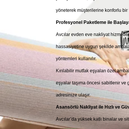
yöneterek müşterilerine konforlu bir
Profesyonel Paketleme ile Başla
Avcılar evden eve nakliyat hizmetler
hassasiyetine uygun şekilde ambalajl
yöntemleri kullanılır.
Kırılabilir mutfak eşyaları özel amba
eşyalar taşıma öncesi sabitlenir ve g
adresinize ulaşır.
Asansörlü Nakliyat ile Hızlı ve Gü
Avcılar’da yüksek katlı binalar ve s