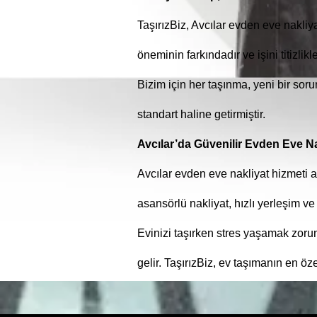
TaşırızBiz, Avcılar evden eve nakliya
öneminin farkındadır ve işini titizli
Bizim için her taşınma, yeni bir sorum
standart haline getirmiştir.
Avcılar’da Güvenilir Evden Eve Na
Avcılar evden eve nakliyat hizmeti a
asansörlü nakliyat, hızlı yerleşim ve
Evinizi taşırken stres yaşamak zoru
gelir. TaşırızBiz, ev taşımanın en öze