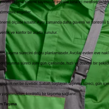
ansörlü taşıma sistemi sayesinde eşyalar bina içi merdivenlerd
görmesini engeller.
önemli ölçüde kısaltır. Aynı zamanda daha güvenli ve kontrollü b
venlik ve konfor bir arada sunulur.
 biri, taşıma sürecini doğru planlamasıdır. Avcılar evden eve nakl
e taşınma süreci aynı gün içerisinde, hızlı ve düzenli bir şekil
şının net bir özetidir. Sabah başlayan taşınma süreci, gün içeri
ı yaşanmadan, kontrollü bir taşınma sağlanır.
im Taşıma