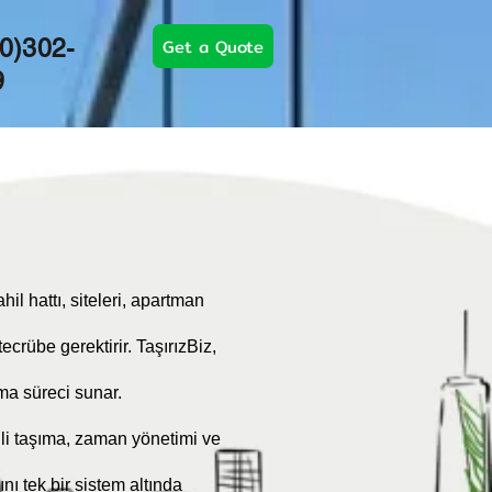
Get a Quote
0)302-
9
l hattı, siteleri, apartman
crübe gerektirir. TaşırızBiz,
ma süreci sunar.
nli taşıma, zaman yönetimi ve
nı tek bir sistem altında