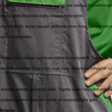
ve indirilmesiyle bitmez. Avcılar evden eve nakliyat hizmetimizde
irmesi doğrultusunda doğru odalara yerleştirilir.
numlandırılır, beyaz eşyalar yerlerine alınır. Amaç, müşterinin 
masını sağlamaktır.
 hemen yeni adrese taşınması mümkün olmayabilir. TaşırızBiz, A
eriyle tamamlar. Kısa veya uzun süreli depolama ihtiyaçları içi
 düzenli şekilde muhafaza edilir. Taşıma süreci boyunca olduğ
u sayede taşınma süreciniz esnek ve sorunsuz hale gelir.
Anlayışı