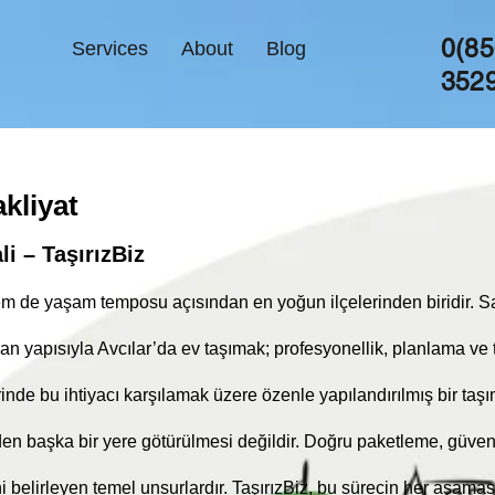
0(85
Services
About
Blog
352
kliyat
i – TaşırızBiz
m de yaşam temposu açısından en yoğun ilçelerinden biridir. Sahi
n yapısıyla Avcılar’da ev taşımak; profesyonellik, planlama ve te
inde bu ihtiyacı karşılamak üzere özenle yapılandırılmış bir taşı
den başka bir yere götürülmesi değildir. Doğru paketleme, güve
i belirleyen temel unsurlardır. TaşırızBiz, bu sürecin her aşaması