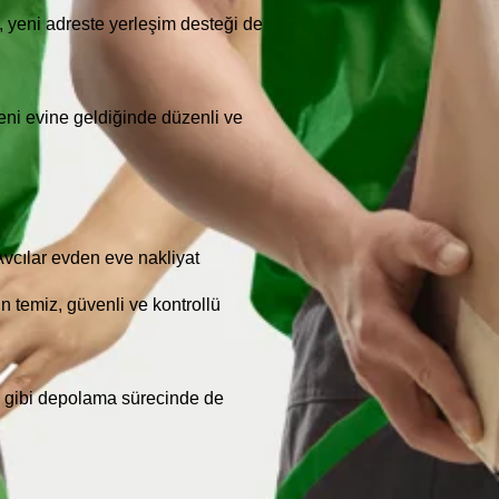
, yeni adreste yerleşim desteği de
yeni evine geldiğinde düzenli ve
vcılar evden eve nakliyat
n temiz, güvenli ve kontrollü
u gibi depolama sürecinde de