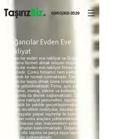
0(850)302-3529
Doğancılar Evden Eve
Nakliyat
Doğancılar evden eve nakliyat ve Doğancılar
depolama hizmeti almak isteyen müşteriler
Doğancılar evden eve nakliyat firmasını tercih
etmektedir. Çünkü firmamız hem kaliteli hem de
ekonomik bir hizmet sunmaktadır. Tüm eşyalar
Doğancılar başta olmak üzere İstanbul’un 39
ilçesine götürülmektedir. Firma, aynı zamanda
paketleme, montaj, sökme ve kolileme
noktasında da destek sağlamaktadır. Doğancılar
evden eve nakliyat personelleri, taşıma işlemleri
sistematik bir şekilde gerçekleştirmektedir.
Örneğin öncellikle mobilyalar, bazalar veya
beyaz eşyalar patpat naylonlar ile koruma altına
alındıktan sonra araçlara yüklenmektedir. Bu
sayede hassas olan malzemelerin ezilme
riskleri ortadan kaldırılmaktadır. Doğancılar
nakliye, ofis taşıma ve parça eşya taşıma
desteği de sağlamaktadır.