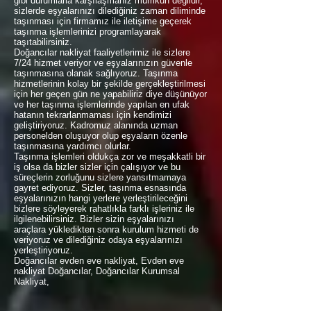
gibi durumlarla karşılaşmanız mümkün değildir,
sizlerde eşyalarınızı dilediğiniz zaman diliminde
taşınması için firmamız ile iletişime geçerek
taşınma işlemlerinizi programlayarak
taşıtabilirsiniz.
Doğancılar nakliyat faaliyetlerimiz ile sizlere
7/24 hizmet veriyor ve eşyalarınızın güvenle
taşınmasına olanak sağlıyoruz. Taşınma
hizmetlerinin kolay bir şekilde gerçekleştirilmesi
için her geçen gün ne yapabiliriz diye düşünüyor
ve her taşınma işlemlerinde yapılan en ufak
hatanın tekrarlanmaması için kendimizi
geliştiriyoruz. Kadromuz alanında uzman
personelden oluşuyor olup eşyaların özenle
taşınmasına yardımcı olurlar.
Taşınma işlemleri oldukça zor ve meşakkatli bir
iş olsa da bizler sizler için çalışıyor ve bu
süreçlerin zorluğunu sizlere yansıtmamaya
gayret ediyoruz. Sizler, taşınma esnasında
eşyalarınızın hangi yerlere yerleştirileceğini
bizlere söyleyerek rahatlıkla farklı işleriniz ile
ilgilenebilirsiniz. Bizler sizin eşyalarınızı
araçlara yükledikten sonra kurulum hizmeti de
veriyoruz ve dilediğiniz odaya eşyalarınızı
yerleştiriyoruz.
Doğancılar evden eve nakliyat, Evden eve
nakliyat Doğancılar, Doğancılar Kurumsal
Nakliyat,