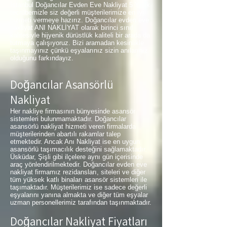
İstanbul Doğancılar Evden Eve Nakliyat 5 Yıllık
tecrübemizle siz değerli müşterilerimize en iyi
hizmeti vermeye hazırız. Doğancılar evden eve
nakliyat ANI NAKLİYAT olarak birinci sınıf
kalitesiyle hijyenik dürüstlük kaliteli bir arada da
tutmaya çalışıyoruz. Bizi aramadan kesinlikle
taşınmayınız çünkü eşyalarınız sizin anılarınız
olduğunu farkındayız.
Doğancılar Asansörlü
Nakliyat
Her nakliye firmasının bünyesinde asansör
sistemleri bulunmamaktadır. Doğancılar
asansörlü nakliyat hizmeti veren firmalarda
müşterilerinden abartılı rakamlar talep
etmektedir. Ancak Anı Nakliyat ise en uygun
asansörlü taşımacılık desteğini sağlamaktadır.
Üsküdar, Şişli gibi ilçelere aynı gün içerisinde
araç yönlendirilmektedir. Doğancılar evden eve
nakliyat firmamız rezidansları, siteleri ve diğer
tüm yüksek katlı binaları asansör sistemleri ile
taşımaktadır. Müşterilerimiz ise sadece değerli
eşyalarını yanına almakta ve diğer tüm eşyalar
uzman personellerimiz tarafından taşınmaktadır.
Doğancılar Nakliyat Fiyatları