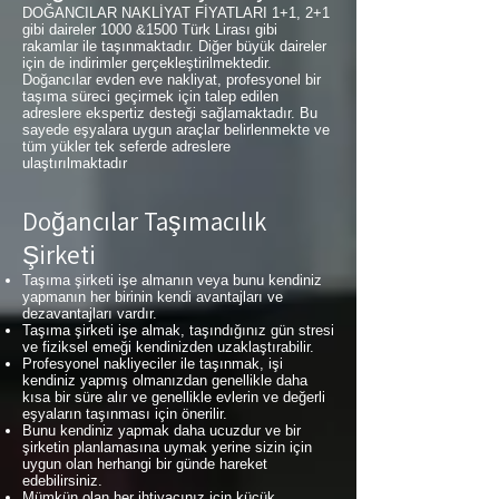
DOĞANCILAR NAKLİYAT FİYATLARI 1+1, 2+1
gibi daireler 1000 &1500 Türk Lirası gibi
rakamlar ile taşınmaktadır. Diğer büyük daireler
için de indirimler gerçekleştirilmektedir.
Doğancılar evden eve nakliyat, profesyonel bir
taşıma süreci geçirmek için talep edilen
adreslere ekspertiz desteği sağlamaktadır. Bu
sayede eşyalara uygun araçlar belirlenmekte ve
tüm yükler tek seferde adreslere
ulaştırılmaktadır
Doğancılar Taşımacılık
Şirketi
Taşıma şirketi işe almanın veya bunu kendiniz
yapmanın her birinin kendi avantajları ve
dezavantajları vardır.
Taşıma şirketi işe almak, taşındığınız gün stresi
ve fiziksel emeği kendinizden uzaklaştırabilir.
Profesyonel nakliyeciler ile taşınmak, işi
kendiniz yapmış olmanızdan genellikle daha
kısa bir süre alır ve genellikle evlerin ve değerli
eşyaların taşınması için önerilir.
Bunu kendiniz yapmak daha ucuzdur ve bir
şirketin planlamasına uymak yerine sizin için
uygun olan herhangi bir günde hareket
edebilirsiniz.
Mümkün olan her ihtiyacınız için küçük