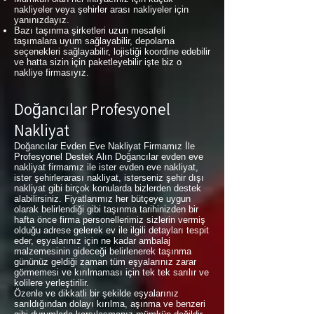
nakliyeler veya şehirler arası nakliyeler için
yanınızdayız.
Bazı taşınma şirketleri uzun mesafeli
taşımalara uyum sağlayabilir, depolama
seçenekleri sağlayabilir, lojistiği koordine edebilir
ve hatta sizin için paketleyebilir işte biz o
nakliye firmasıyız.
Doğancılar Profesyonel
Nakliyat
Doğancılar Evden Eve Nakliyat Firmamız İle
Profesyonel Destek Alın Doğancılar evden eve
nakliyat firmamız ile ister evden eve nakliyat,
ister şehirlerarası nakliyat, isterseniz şehir dışı
nakliyat gibi birçok konularda bizlerden destek
alabilirsiniz. Fiyatlarımız her bütçeye uygun
olarak belirlendiği gibi taşınma tarihinizden bir
hafta önce firma personellerimiz sizlerin vermiş
olduğu adrese gelerek ev ile ilgili detayları tespit
eder, eşyalarınız için ne kadar ambalaj
malzemesinin gideceği belirlenerek taşınma
gününüz geldiği zaman tüm eşyalarınız zarar
görmemesi ve kırılmaması için tek tek sarılır ve
kolilere yerleştirilir.
Özenle ve dikkatli bir şekilde eşyalarınız
sarıldığından dolayı kırılma, aşınma ve benzeri